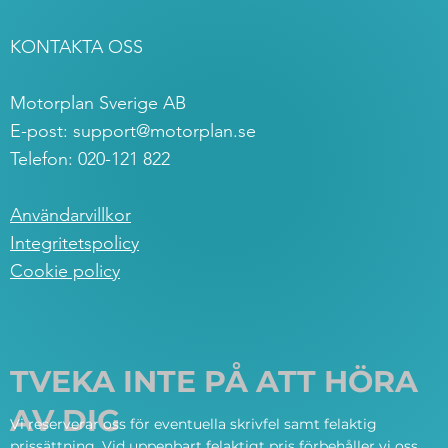
KONTAKTA OSS
Motorplan Sverige AB
E-post:
support@motorplan.se
Telefon: 020-121 822
Användarvillkor
Integritetspolicy
Cookie policy
TVEKA INTE PÅ ATT HÖRA
AV DIG
Vi reserverar oss för eventuella skrivfel samt felaktig
prissättning. Vid uppenbart felaktigt pris förbehåller vi oss