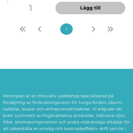
1
Lägg till
1
Sida
1
av 26
Motorplan är en innovativ webbshop specialiserad på
försäljning av förbrukningsvaror för tunga fordon, såsom
lastbilar, bussar och entreprenadmaskiner. Vi erbjuder ett
brett sortiment av högkvalitativa produkter, inklusive oljor,
filter, bromskomponenter och andra nödvändiga slitdelar för
att säkerställa en smidig och kostnadseffektiv drift samlat i