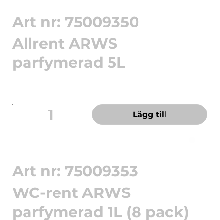
Art nr: 75009350
Allrent ARWS
parfymerad 5L
Ett mångsidigt rengöringsmedel utvecklat för
daglig effektiv städ...
1
Lägg till
Art nr: 75009353
WC-rent ARWS
parfymerad 1L (8 pack)