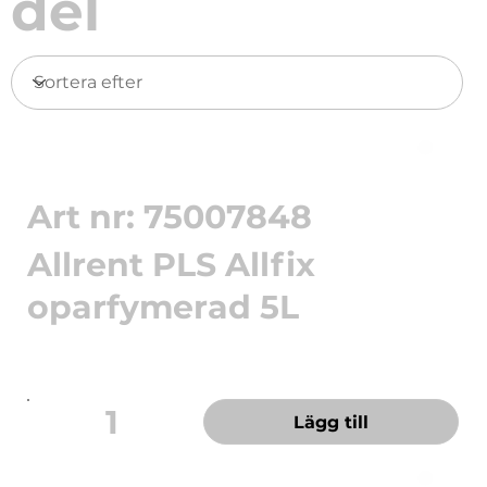
del
Art nr: 75007848
Allrent PLS Allfix
oparfymerad 5L
Ett växtbaserat allrent för daglig rengöring,
certifierat enligt ...
1
Lägg till