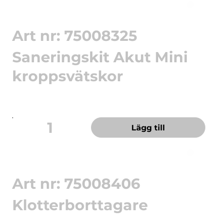
Art nr: 75008325
Saneringskit Akut Mini
kroppsvätskor
Akutbox Mini - snabb och enkel sanering,
omvandlar vätska till ha...
1
Lägg till
Art nr: 75008406
Klotterborttagare