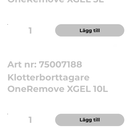
Snabbverkande förtjockad klotterborttagare.
OneRemove Graffiti Re...
1
Lägg till
Art nr: 75007188
Klotterborttagare
OneRemove XGEL 10L
Snabbverkande förtjockad klotterborttagare.
OneRemove Graffiti Re...
1
Lägg till