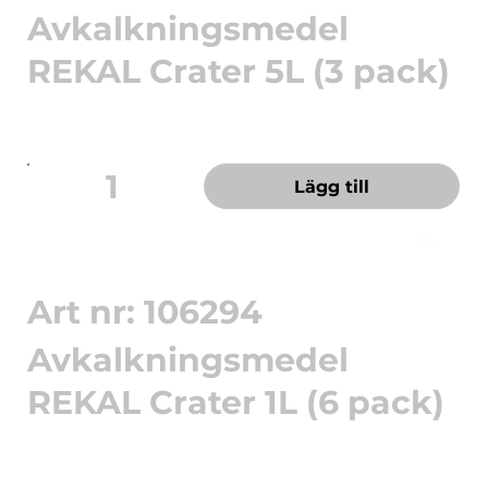
Avkalkningsmedel
REKAL Crater 5L (3 pack)
Kalk- och smutslösande rengöringsmedel. Starkt
surt flytande reng...
1
Lägg till
Art nr: 106294
Avkalkningsmedel
REKAL Crater 1L (6 pack)
Starkt surt flytande rengöringsmedel med kalk-
och smutslösande f...