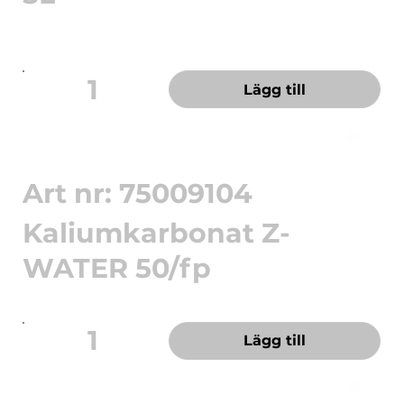
Kraftfullt grovrent - tar bort fett, olja och
beläggningar på nol...
1
Lägg till
Art nr: 75009104
Kaliumkarbonat Z-
WATER 50/fp
Kaliumkarbonat för tillverkning av Z-water
1
Lägg till