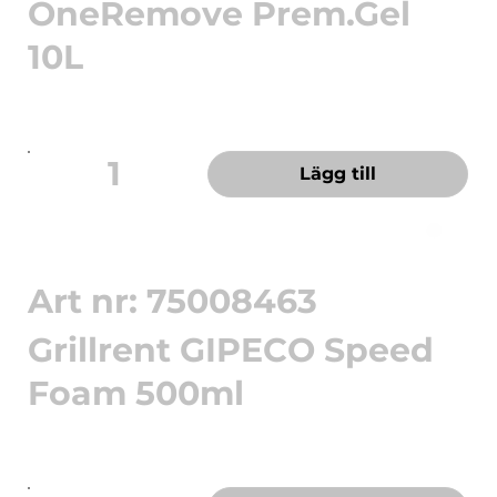
OneRemove Prem.Gel
10L
Klotterborttagare Gel pH-värde: 7 Lukt: mild lukt
Utseende: grön ...
1
Lägg till
Art nr: 75008463
Grillrent GIPECO Speed
Foam 500ml
Speed Grillrent/Foam - löser snabbt fett och
fastbrända rester. H...