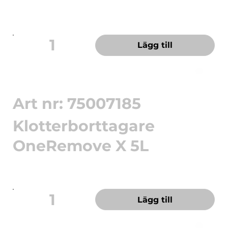
Det smarta valet för dig som vill ha en pålitlig
lösning till var...
1
Lägg till
Art nr: 75007185
Klotterborttagare
OneRemove X 5L
Snabbverkande flytande klotterborttagare.
OneRemove Graffiti Remo...
1
Lägg till