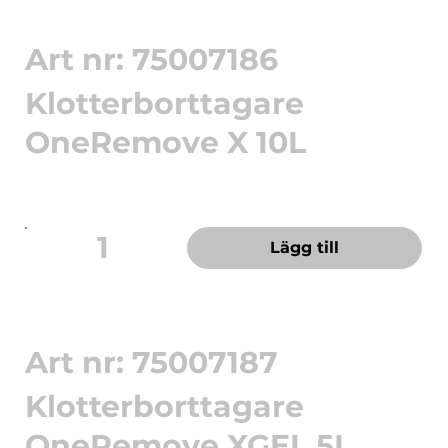
Art nr: 75007186
Klotterborttagare
OneRemove X 10L
Snabbverkande flytande klotterborttagare.
OneRemove Graffiti Remo...
1
Lägg till
Art nr: 75007187
Klotterborttagare
OneRemove XGEL 5L