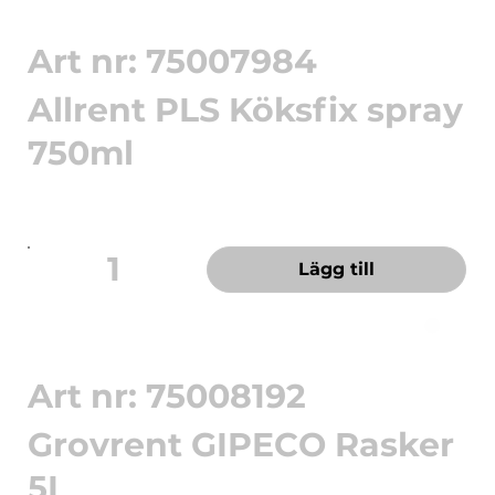
Art nr: 75007984
Allrent PLS Köksfix spray
750ml
Effektivt för att ta bort svår smuts, fett och
beläggningar på sp...
1
Lägg till
Art nr: 75008192
Grovrent GIPECO Rasker
5L