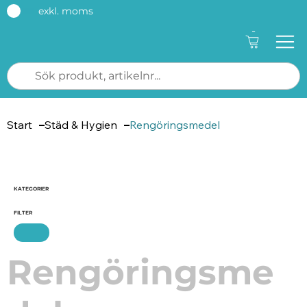
exkl. moms
-
Start
Städ & Hygien
Rengöringsmedel
Antal produkter: 402
KATEGORIER
FILTER
Rengöringsme