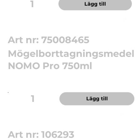
1
Lägg till
Art nr: 75008465
Mögelborttagningsmedel
NOMO Pro 750ml
För borttagning av mögel och sporangrepp -
effektivt och förebygg...
1
Lägg till
Art nr: 106293