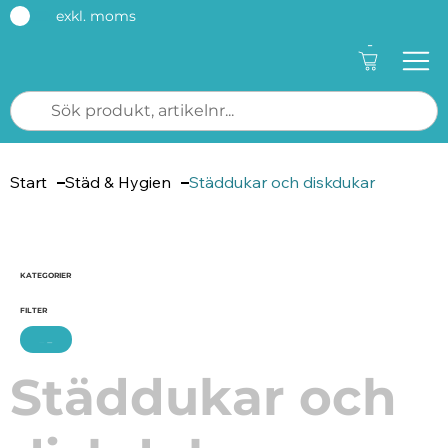
exkl. moms
-
Start
Städ & Hygien
Städdukar och diskdukar
Antal produkter: 122
KATEGORIER
FILTER
Städdukar och