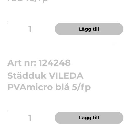
Hög uppsugningsförmåga och passar utmärkt
för våta och fuktiga yt...
1
Lägg till
Art nr: 124248
Städduk VILEDA
PVAmicro blå 5/fp
PVAmicro är en innovativ allroundduk som både
gör rent och torkar...
1
Lägg till