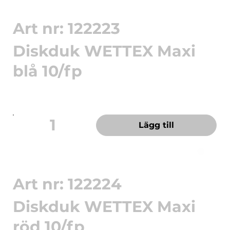
Art nr: 122223
Diskduk WETTEX Maxi
blå 10/fp
Hög uppsugningsförmåga och passar utmärkt
för våta och fuktiga yt...
1
Lägg till
Art nr: 122224
Diskduk WETTEX Maxi
röd 10/fp