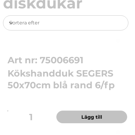
diskdukar
Art nr: 75006691
Kökshandduk SEGERS
50x70cm blå rand 6/fp
Tidlös rand för varje kök. Handduk i 6-pack,
50x70cm med en blå k...
1
Lägg till