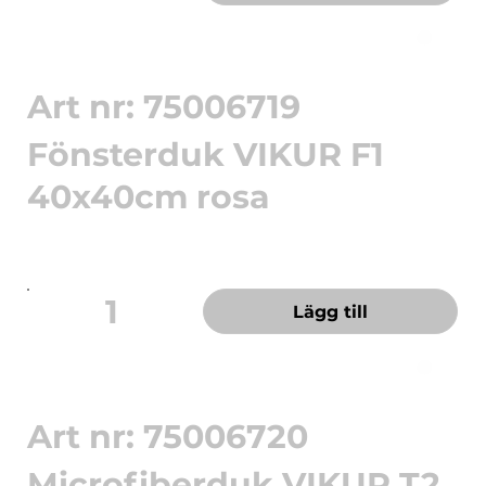
Art nr: 75006719
Fönsterduk VIKUR F1
40x40cm rosa
Clean F1 – skinande klart på glas, speglar och
rostfritt Mikrofib...
1
Lägg till
Art nr: 75006720
Microfiberduk VIKUR T2