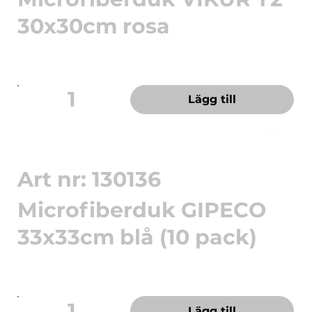
30x30cm rosa
Torr, fuktad eller våt – T2 gör jobbet lät.
Mikrofiberduk T2 i ro...
1
Lägg till
Art nr: 130136
Microfiberduk GIPECO
33x33cm blå (10 pack)
Stickad duk med hög uppsugningsförmåga.
Microfiberduk med hög upp...
1
Lägg till