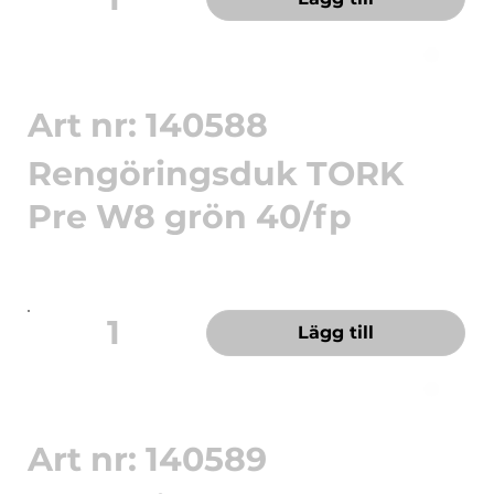
Art nr: 140588
Rengöringsduk TORK
Pre W8 grön 40/fp
Tålig städ- och rengöringsduk som kan användas
gång på gång utan ...
1
Lägg till
Art nr: 140589