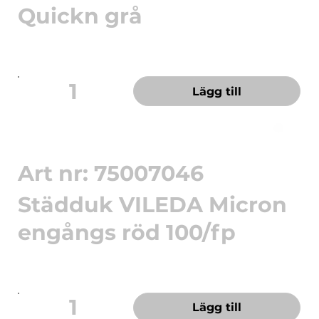
Quickn grå
Smart förvaring som håller duken ren och redo.
Dispenser MicroRol...
1
Lägg till
Art nr: 75007046
Städduk VILEDA Micron
engångs röd 100/fp
r-MicronSolo - engångsduk med effektiv
mikrofiberrengöring och ab...
1
Lägg till