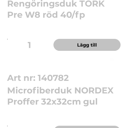
Rengöringsduk TORK
Pre W8 röd 40/fp
En hållbar och absorberande städduk. Tålig städ-
och rengöringsdu...
1
Lägg till
Art nr: 140782
Microfiberduk NORDEX
Proffer 32x32cm gul
Högkvalitativ rengöringsduk som är perfekt för
att rengöra olika ...