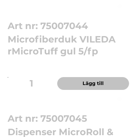
Art nr: 75007044
Microfiberduk VILEDA
rMicroTuff gul 5/fp
r-MicroTuff Base - en miljömärkt, slitstark städduk
av återvunnen...
1
Lägg till
Art nr: 75007045
Dispenser MicroRoll &