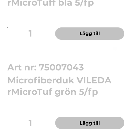
rMicroTuff blå 5/fp
r-MicroTuff Base - en miljömärkt, slitstark städduk
av återvunnen...
1
Lägg till
Art nr: 75007043
Microfiberduk VILEDA
rMicroTuf grön 5/fp
r-MicroTuff Base - en miljömärkt, slitstark städduk
av återvunnen...
1
Lägg till