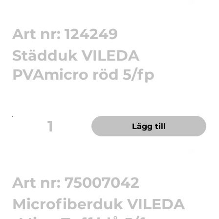
Art nr: 124249
Städduk VILEDA
PVAmicro röd 5/fp
PVAmicro är en innovativ allroundduk som både
gör rent och torkar...
1
Lägg till
Art nr: 75007042
Microfiberduk VILEDA