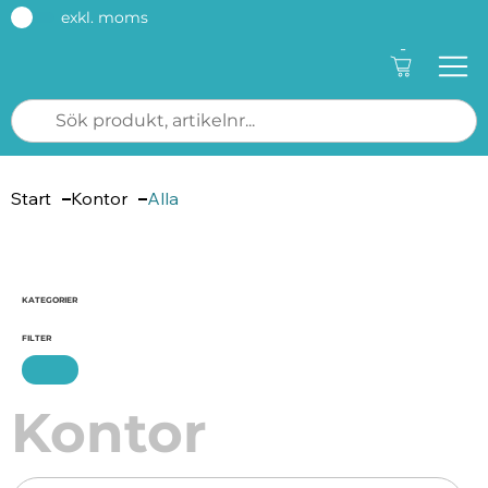
exkl. moms
-
Start
Kontor
Alla
Antal produkter: 0
KATEGORIER
FILTER
Kontor