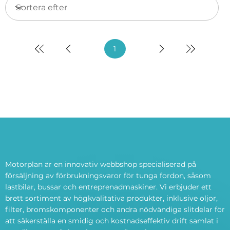
1
Sida
1
av 0
Motorplan är en innovativ webbshop specialiserad på
försäljning av förbrukningsvaror för tunga fordon, såsom
lastbilar, bussar och entreprenadmaskiner. Vi erbjuder ett
brett sortiment av högkvalitativa produkter, inklusive oljor,
filter, bromskomponenter och andra nödvändiga slitdelar för
att säkerställa en smidig och kostnadseffektiv drift samlat i