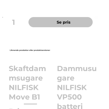
Mått (L x B x H): 590 x 430 x 1180 mm
1
Se pris
Liknande produkter eller produktversioner
Skaftdam
Dammusu
msugare
gare
NILFISK
NILFISK
Move B1
VP500
batteri