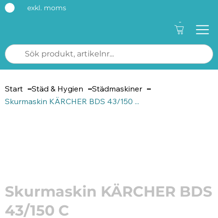
exkl. moms
-
Start
Städ & Hygien
Städmaskiner
Skurmaskin KÄRCHER BDS 43/150 ...
Artikelnummer: 181605
Skurmaskin KÄRCHER BDS
43/150 C