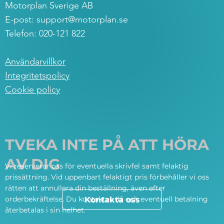
Motorplan Sverige AB
E-post:
support@motorplan.se
Telefon: 020-121 822
Användarvillkor
Integritetspolicy
Cookie policy
TVEKA INTE PÅ ATT HÖRA
AV DIG
Vi reserverar oss för eventuella skrivfel samt felaktig
prissättning. Vid uppenbart felaktigt pris förbehåller vi oss
rätten att annullera din beställning, även efter
orderbekräftelse. Du kontaktas då och eventuell betalning
Kontakta oss
återbetalas i sin helhet.