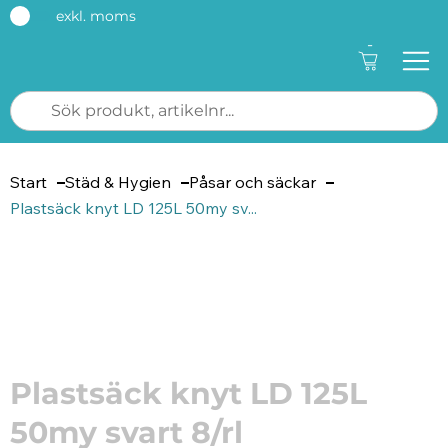
exkl. moms
-
Start
Städ & Hygien
Påsar och säckar
Plastsäck knyt LD 125L 50my sv...
Artikelnummer: 192806
Plastsäck knyt LD 125L
50my svart 8/rl