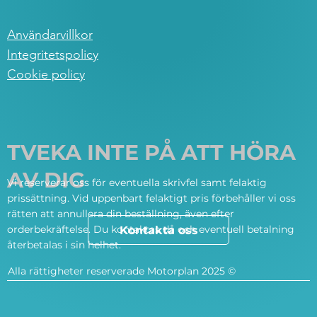
Användarvillkor
Integritetspolicy
Cookie policy
TVEKA INTE PÅ ATT HÖRA
AV DIG
Vi reserverar oss för eventuella skrivfel samt felaktig
prissättning. Vid uppenbart felaktigt pris förbehåller vi oss
rätten att annullera din beställning, även efter
orderbekräftelse. Du kontaktas då och eventuell betalning
Kontakta oss
återbetalas i sin helhet.
Alla rättigheter reserverade Motorplan 2025 ©