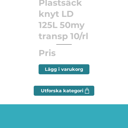
Plastsäck
knyt LD
125L 50my
transp 10/rl
Pris
Lägg i varukorg