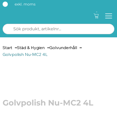
exkl. moms
-
Start
Städ & Hygien
Golvunderhåll
Golvpolish Nu-MC2 4L
Artikelnummer: 212724
Golvpolish Nu-MC2 4L
Bra för tuff smuts, bättre för miljön!