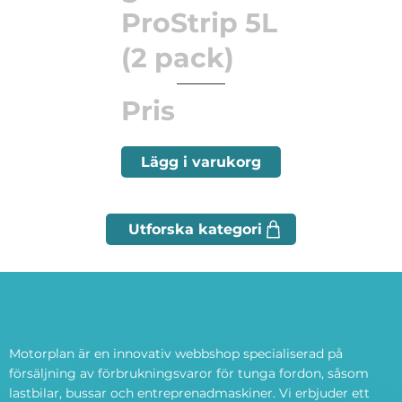
ProStrip 5L
(2 pack)
Pris
Lägg i varukorg
Motorplan är en innovativ webbshop specialiserad på
försäljning av förbrukningsvaror för tunga fordon, såsom
lastbilar, bussar och entreprenadmaskiner. Vi erbjuder ett