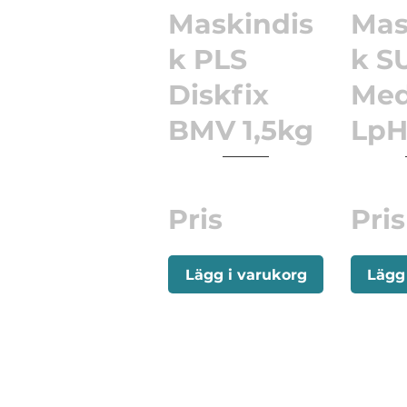
Maskindis
Mas
k PLS
k S
Diskfix
Med
BMV 1,5kg
LpH
Pris
Pris
Lägg i varukorg
Lägg