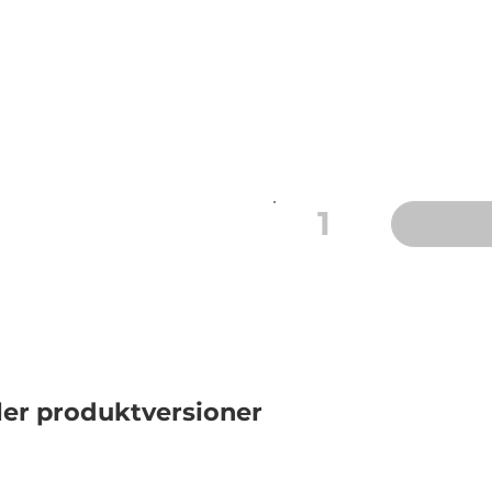
doseras automatiskt i sl
behållare för spolglans oc
pH-värde: ca 3
Dosering: 1 dl räcker till 
Volym: 1 liter
Svanen: Licensnummer 
1
ler produktversioner