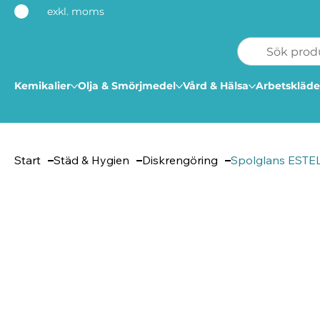
exkl. moms
Kemikalier
Olja & Smörjmedel
Vård & Hälsa
Arbetskläde
Start
Städ & Hygien
Diskrengöring
Spolglans ESTEL