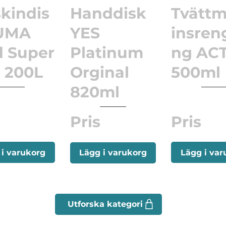
kindis
Handdisk
Tvätt
UMA
YES
insren
 Super
Platinum
ng AC
 200L
Orginal
500ml
820ml
Pris
Pris
 i varukorg
Lägg i var
Lägg i varukorg