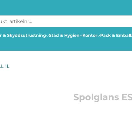
r & Skyddsutrustning
Städ & Hygien
Kontor
Pack & Embal
L 1L
Artikelnummer: 181614
Spolglans ES
Skinande ren disk!
Ett koncentrerat spolgl
vattenavrinning och däri