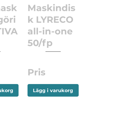
mask
Maskindis
göri
k LYRECO
TIVA
all-in-one
50/fp
Pris
ukorg
Lägg i varukorg