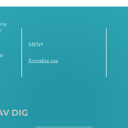
ning
r
MENY
äl
Kontakta oss
AV DIG