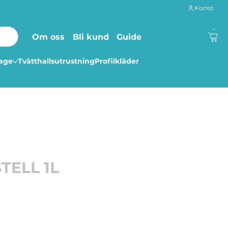
Konto
-
Om oss
Bli kund
Guide
lage
Tvätthallsutrustning
Profilkläder
TELL 1L
ansmedel som ger disken en snabbare
genom en torr och vackert glansig disk. Medlet