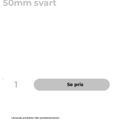
50mm svart
etab 122500 är en praktisk och kompakt
handhållare för packtejp upp till 50 mm bredd.
etab 122500 är en praktisk och kompakt handhållare
för packtejp. En päronformad tejphållare i metall som
passar packtejp upp till 50 mm bredd.
Färg: Svart
Passar packtejp upp till 50 mm bredd
1
Se pris
Liknande produkter eller produktversioner