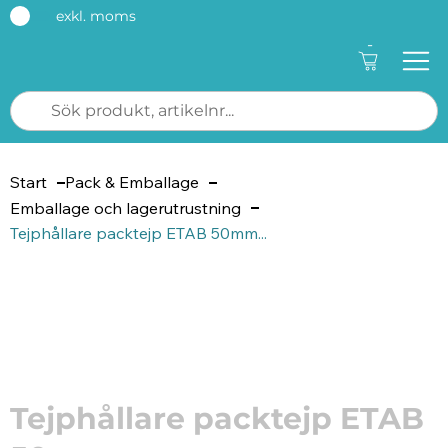
exkl. moms
-
Start
Pack & Emballage
Emballage och lagerutrustning
Tejphållare packtejp ETAB 50mm...
Artikelnummer: 206167
Tejphållare packtejp ETAB