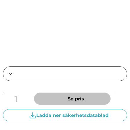
professionell användning i fordon och
maskiner där rätt specifikation och driftsäker
smörjning är avgörande. Motorolja SG/CD
innehåller tillsatsmedel vilka skyddar motorn
från slitage, korrosion, koks- och slambildning.
Produkterna rekommenderas för alla bensin-
och dieselmotorer med eller utan turbo.
1
Se pris
Ladda ner säkerhetsdatablad