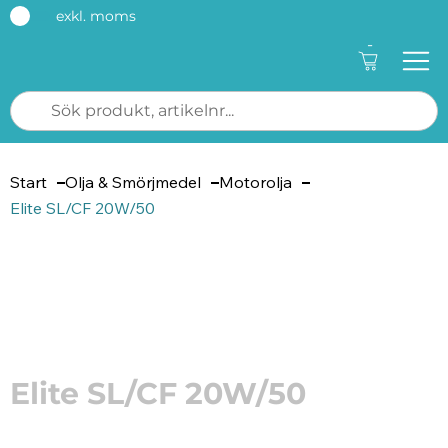
exkl. moms
-
Start
Olja & Smörjmedel
Motorolja
Elite SL/CF 20W/50
Artikelnummer: 8413
Elite SL/CF 20W/50
Elite SL/CF 20W/50 är en motorolja för