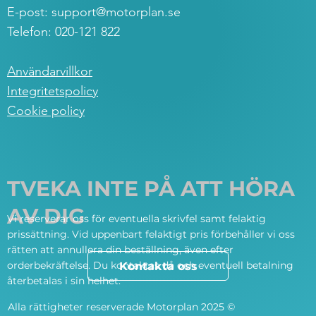
E-post:
support@motorplan.se
Telefon: 020-121 822
Användarvillkor
Integritetspolicy
Cookie policy
TVEKA INTE PÅ ATT HÖRA
AV DIG
Vi reserverar oss för eventuella skrivfel samt felaktig
prissättning. Vid uppenbart felaktigt pris förbehåller vi oss
rätten att annullera din beställning, även efter
orderbekräftelse. Du kontaktas då och eventuell betalning
Kontakta oss
återbetalas i sin helhet.
Alla rättigheter reserverade Motorplan 2025 ©