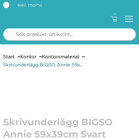
exkl. moms
-
Start
Kontor
Kontorsmaterial
Skrivunderlägg BIGSO Annie 59x...
Artikelnummer: 213120
Skrivunderlägg BIGSO
Annie 59x39cm Svart