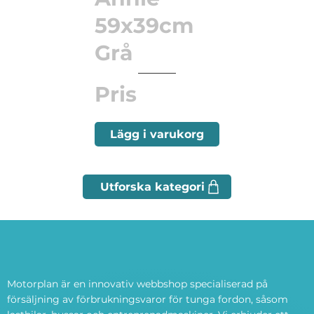
59x39cm
Grå
Pris
Lägg i varukorg
Motorplan är en innovativ webbshop specialiserad på
försäljning av förbrukningsvaror för tunga fordon, såsom