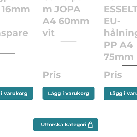
 16mm
m JOPA
ESSEL
A4 60mm
EU-
nspare
vit
hålnin
PP A4
75mm 
Pris
Pris
 i varukorg
Lägg i varukorg
Lägg i var