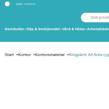
exkl. moms
Kemikalier
Olja & Smörjmedel
Vård & Hälsa
Arbetskläde
Start
Kontor
Kontorsmaterial
Ringpärm A5 ficka rygg