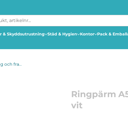
r & Skyddsutrustning
Städ & Hygien
Kontor
Pack & Embal
 och fra...
Artikelnummer: 206790
Ringpärm A5
vit
Pärm med plastficka fr
Vit pärm i A5-format med