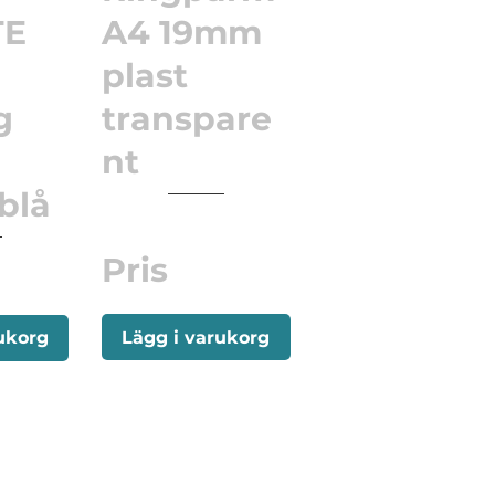
TE
A4 19mm
plast
g
transpare
nt
blå
Pris
Lägg i varukorg
ukorg