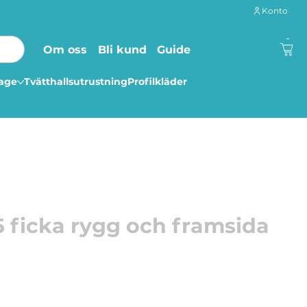
Konto
-
Om oss
Bli kund
Guide
lage
Tvätthallsutrustning
Profilkläder
 ficka rygg och framsida
am och rygg för egen märkning.
 ficka på framsida samt rygg.