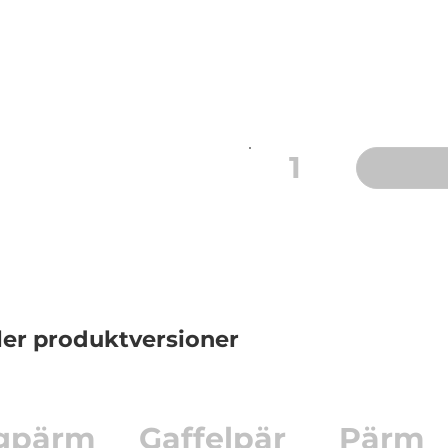
Storlek: A5
Ryggbredd: 40 mm
Ringmekanism: 30 mm r
Färg: Vit
1
ler produktversioner
gpärm
Gaffelpär
Pärm