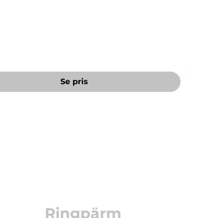
-mek 21-70-21
Se pris
Ringpärm