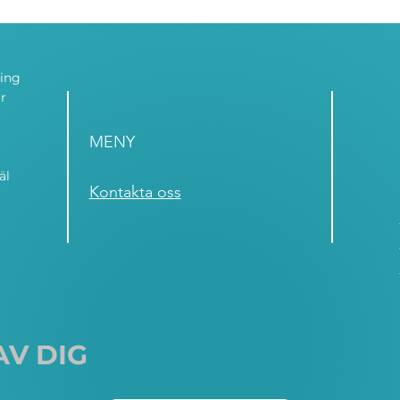
ning
r
MENY
äl
Kontakta oss
AV DIG