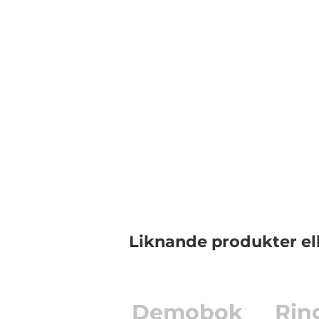
Liknande produkter el
Demobok
Rin