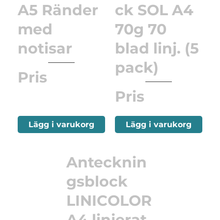
A5 Ränder
ck SOL A4
med
70g 70
notisar
blad linj. (5
pack)
Pris
Pris
Lägg i varukorg
Lägg i varukorg
Antecknin
gsblock
LINICOLOR
A4 linjerat