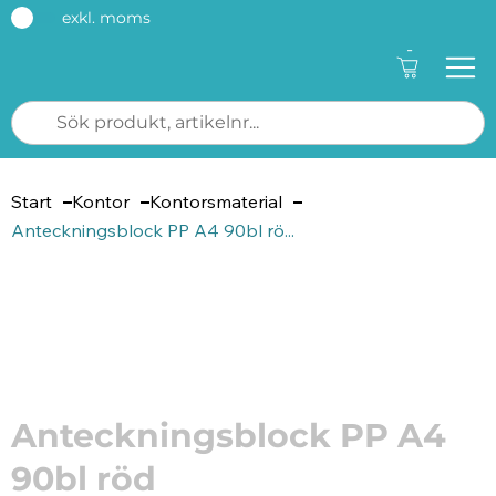
exkl. moms
-
Start
Kontor
Kontorsmaterial
Anteckningsblock PP A4 90bl rö...
Artikelnummer: 206933
Anteckningsblock PP A4
90bl röd