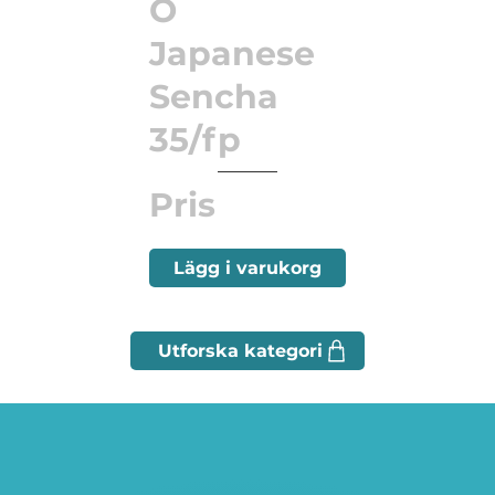
O
Japanese
Sencha
35/fp
Pris
Lägg i varukorg