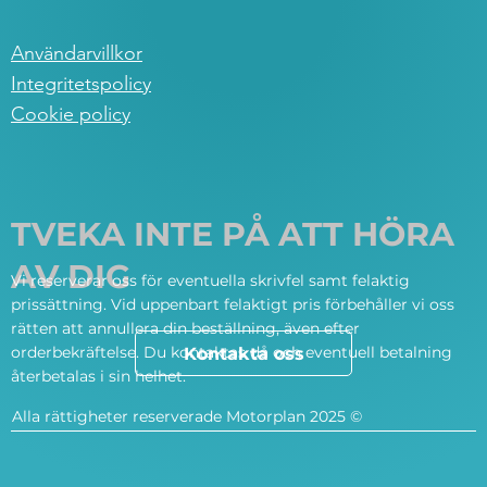
Användarvillkor
Integritetspolicy
Cookie policy
TVEKA INTE PÅ ATT HÖRA
AV DIG
Vi reserverar oss för eventuella skrivfel samt felaktig
prissättning. Vid uppenbart felaktigt pris förbehåller vi oss
rätten att annullera din beställning, även efter
orderbekräftelse. Du kontaktas då och eventuell betalning
Kontakta oss
återbetalas i sin helhet.
Alla rättigheter reserverade Motorplan 2025 ©