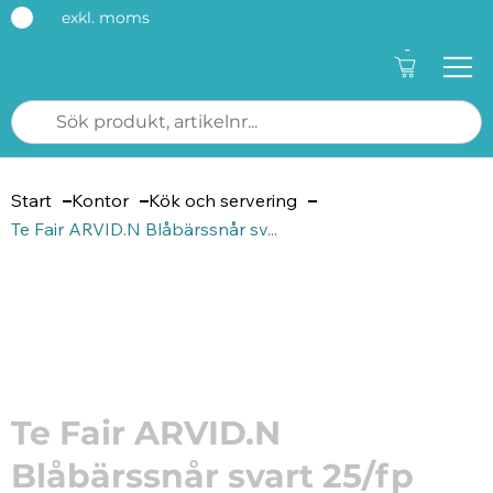
exkl. moms
-
Start
Kontor
Kök och servering
Te Fair ARVID.N Blåbärssnår sv...
Artikelnummer: 227498
Te Fair ARVID.N
Blåbärssnår svart 25/fp