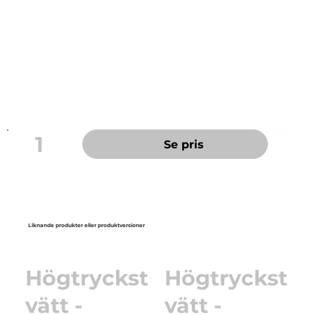
Medium sopborste med stor borstmängd och
gängning. Lämplig att användas på släta cement,
betong och klinkersgolv. Passar till alla Vikan skaft
med gängning.
1
Se pris
Liknande produkter eller produktversioner
Högtryckst
Högtryckst
vätt -
vätt -