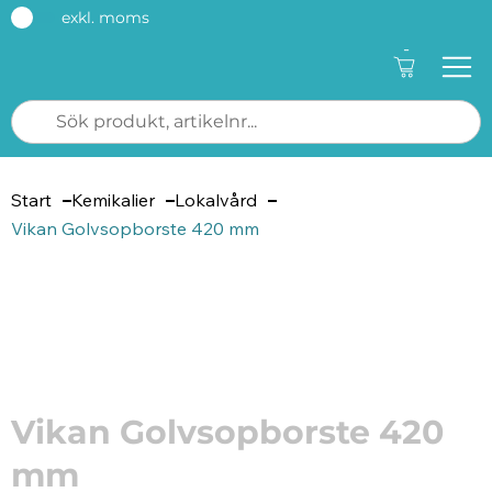
exkl. moms
-
Start
Kemikalier
Lokalvård
Vikan Golvsopborste 420 mm
Artikelnummer: 71742
Vikan Golvsopborste 420
mm