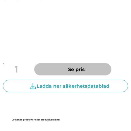
Extra kraftfullt fönsterputsmedel för snabb och
effektiv rengöring av fönster, speglar, bilrutor, kakel,
rostfria ytor, m.m.
Avlägsnar oljefilm och insekter på bl. bilrutor.
Efterlämnar en filmfri yta.
Praktisk sprayförpackning som enkelt kan återfyllas.
1
Se pris
Ladda ner säkerhetsdatablad
Liknande produkter eller produktversioner