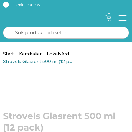
exkl. moms
-
Start
Kemikalier
Lokalvård
Strovels Glasrent 500 ml (12 p...
Artikelnummer: 14319500
Strovels Glasrent 500 ml
(12 pack)