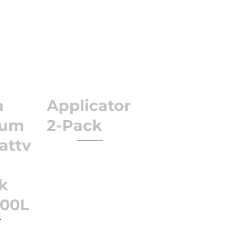
a
Applicator
ium
2-Pack
attv
sk
000L