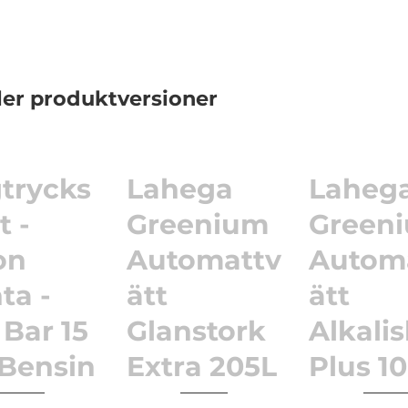
ler produktversioner
trycks
Lahega
Laheg
t -
Greenium
Green
on
Automattv
Autom
ta -
ätt
ätt
 Bar 15
Glanstork
Alkali
 Bensin
Extra 205L
Plus 1