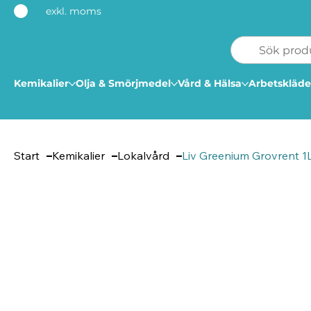
exkl. moms
Kemikalier
Olja & Smörjmedel
Vård & Hälsa
Arbetskläde
Start
Kemikalier
Lokalvård
Liv Greenium Grovrent 1L 