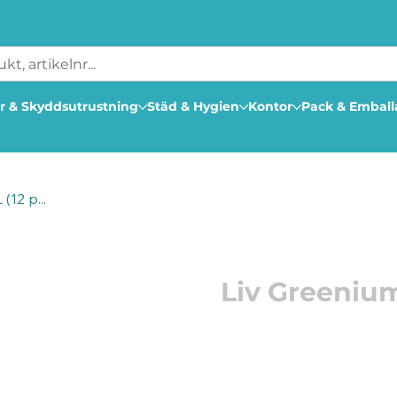
r & Skyddsutrustning
Städ & Hygien
Kontor
Pack & Embal
(12 p...
Artikelnummer: 17950001
Liv Greenium
Oparfymerat högkoncentr
skapat på hållbara och f
Ett grovrengöringsmedel 