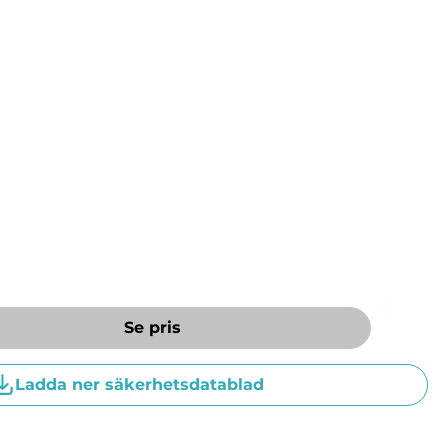
ndiga ytor och golv, såsom metall, glas, kakel,
t för dig som behöver ett kraftfullt
lvård, sjukvård, industri, verkstad eller andra
höga krav på renhet och hygien. Kan även användas
aktionsmaskiner. Ett mångsidigt rengöringsmedel
rent resultat varje gång.
r i en miljövänlig förpackning som består av upp
t.
Se pris
Ladda ner säkerhetsdatablad