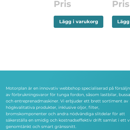
Pris
Pris
Lägg i varukorg
Lägg
Motorplan är en innovativ webbshop specialiserad på försälj
av förbrukningsvaror för tunga fordon, såsom lastbilar, bussa
och entreprenadmaskiner. Vi erbjuder ett brett sortiment av
högkvalitativa produkter, inklusive oljor, filter,
bromskomponenter och andra nödvändiga slitdelar för att
säkerställa en smidig och kostnadseffektiv drift samlat i ett v
genomtänkt och smart gränssnitt.