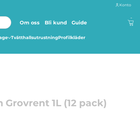
Konto
-
Om oss
Bli kund
Guide
lage
Tvätthallsutrustning
Profilkläder
 Grovrent 1L (12 pack)
erat och effektivt alkaliskt rengöringsmedel som är
örnyelsebara råvaror, med omtanke om dig och miljön.
som effektivt löser upp orenheter, fläckar och hård