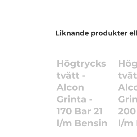
Liknande produkter el
Högtrycks
Hög
tvätt -
tvät
Alcon
Alc
Grinta -
Grin
170 Bar 21
200
l/m Bensin
l/m