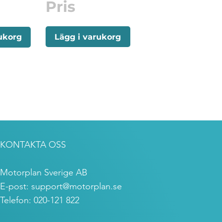
Pris
Lägg i varukorg
ukorg
KONTAKTA OSS
Motorplan Sverige AB
E-post:
support@motorplan.se
Telefon: 020-121 822