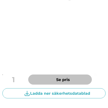
Kraftfullt alkaliskt rengöringsmedel baserat på
hållbara, växtbaserade och förnyelsebara råvaror.
Avsedd att användas på bilens fälgar av plast samt
lackerade aluminium och stålfälgar. Avlägsnar fet
vägsmuts, bromsdamm och dyl. Medelskummande.
Låg metallpåverkan.
Förvaras svalt i tättsluten originalförpackning på torr
och frostfri väl ventilerad plats.
pH-värde (koncentrat): < 11,4
1
Se pris
Ladda ner säkerhetsdatablad