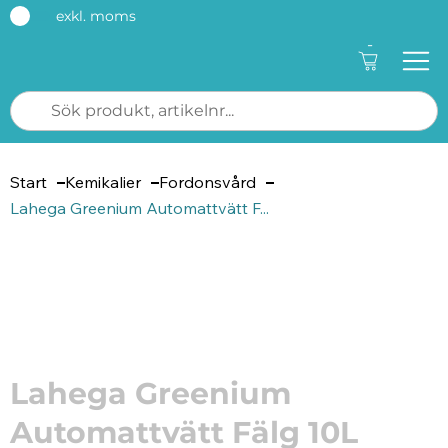
exkl. moms
-
Start
Kemikalier
Fordonsvård
Lahega Greenium Automattvätt F...
Artikelnummer: 14190010
Lahega Greenium
Automattvätt Fälg 10L