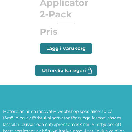
Applicator
2-Pack
Pris
Lägg i varukorg
Motorplan är en innovativ webbshop specialiserad på
försäljning av förbrukningsvaror för tunga fordon, såsom
lastbilar, bussar och entreprenadmaskiner. Vi erbjuder ett
brett sortiment av högkvalitativa produkter, inklusive oljor,