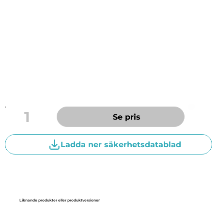
högglanseffekt, som effektivt löer upp smuts. Rengör
försiktigt och är specielltframställt för känslig emalj
och metall. Tar bort fet vägsuts och efterlämnar en
glansig yta. Produkten är medelskummande.
Parfymerad.
pH-värde koncentrat: ca 13
1
Se pris
Ladda ner säkerhetsdatablad
Liknande produkter eller produktversioner