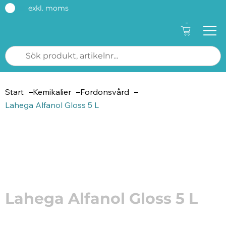
exkl. moms
-
Start
Kemikalier
Fordonsvård
Lahega Alfanol Gloss 5 L
Artikelnummer: 13830005
Lahega Alfanol Gloss 5 L
Biltvättmedel för högtryckstvätt med