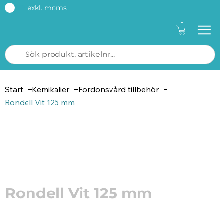
exkl. moms
-
Start
Kemikalier
Fordonsvård tillbehör
Rondell Vit 125 mm
Artikelnummer: 70322
Rondell Vit 125 mm
Mjuk polerrondell med kardborr, 125 mm. Används i