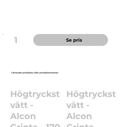
kombination med oscillerande polermaskin, typ Top-
Tool. 125x25 mm.
1
Se pris
Liknande produkter eller produktversioner
Högtryckst
Högtryckst
vätt -
vätt -
Alcon
Alcon