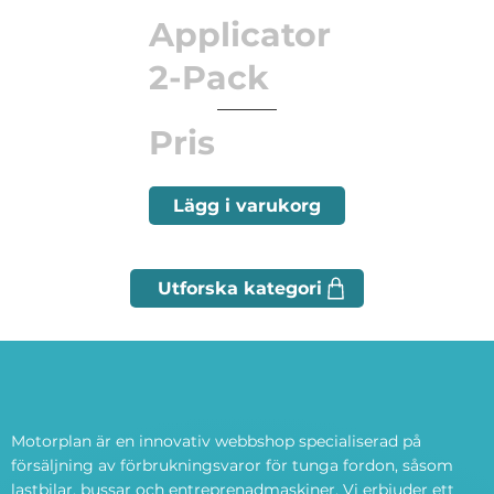
Applicator
2-Pack
Pris
Lägg i varukorg
Motorplan är en innovativ webbshop specialiserad på
försäljning av förbrukningsvaror för tunga fordon, såsom
lastbilar, bussar och entreprenadmaskiner. Vi erbjuder ett