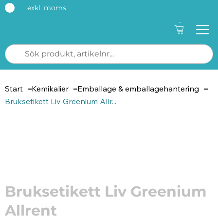
exkl. moms
-
Start
Kemikalier
Emballage & emballagehantering
Bruksetikett Liv Greenium Allr...
Artikelnummer: 8099
Bruksetikett Liv Greenium
Allrent