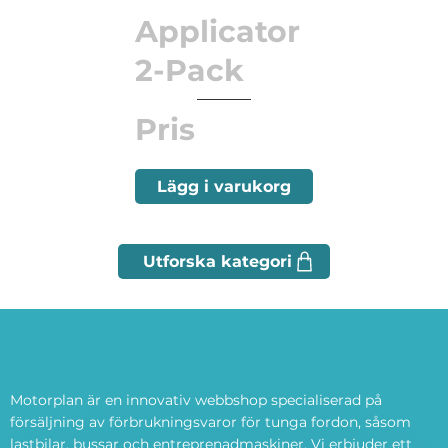
Applicator
2-Pack
Pris
Lägg i varukorg
Motorplan är en innovativ webbshop specialiserad på
försäljning av förbrukningsvaror för tunga fordon, såsom
lastbilar, bussar och entreprenadmaskiner. Vi erbjuder ett