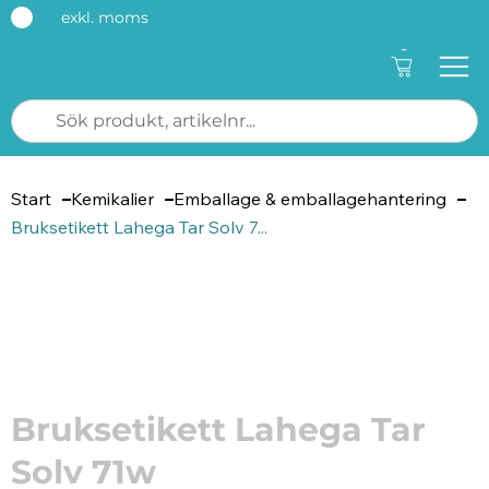
exkl. moms
-
Start
Kemikalier
Emballage & emballagehantering
Bruksetikett Lahega Tar Solv 7...
Artikelnummer: 4394
Bruksetikett Lahega Tar
Solv 71w