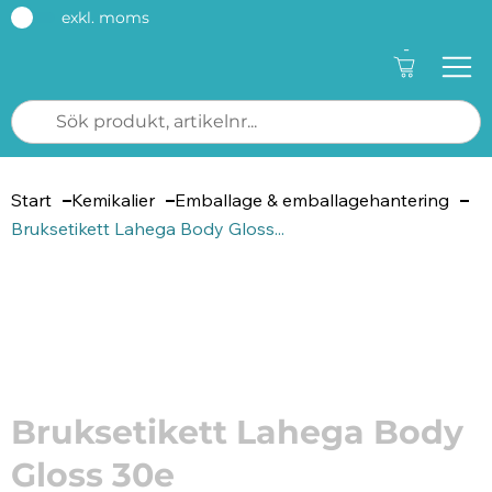
exkl. moms
-
Start
Kemikalier
Emballage & emballagehantering
Bruksetikett Lahega Body Gloss...
Artikelnummer: 4459
Bruksetikett Lahega Body
Gloss 30e