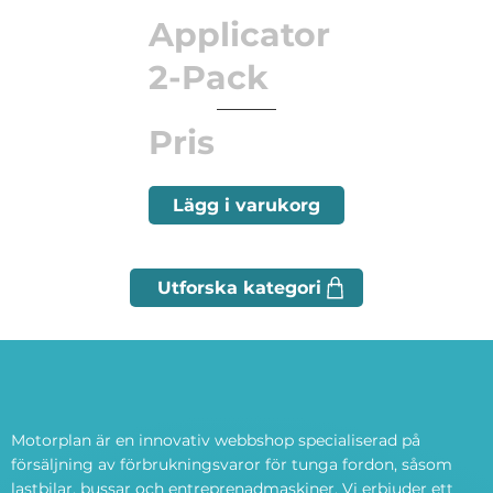
Applicator
2-Pack
Pris
Lägg i varukorg
Motorplan är en innovativ webbshop specialiserad på
försäljning av förbrukningsvaror för tunga fordon, såsom
lastbilar, bussar och entreprenadmaskiner. Vi erbjuder ett