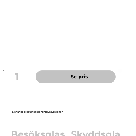
som minskar imma, samt en anti-repbeläggning som
ökar hållbarheten. Varje par levereras individuellt
förpackade.
Godkända enligt: EN166
Material: polykarbonat
Metallfri
CE-certifierade
99% UV-skydd
1
Se pris
Liknande produkter eller produktversioner
Besöksglas
Skyddsgla