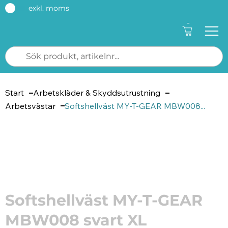
exkl. moms
-
Start
Arbetskläder & Skyddsutrustning
Arbetsvästar
Softshellväst MY-T-GEAR MBW008...
Artikelnummer: 305424
Softshellväst MY-T-GEAR
MBW008 svart XL