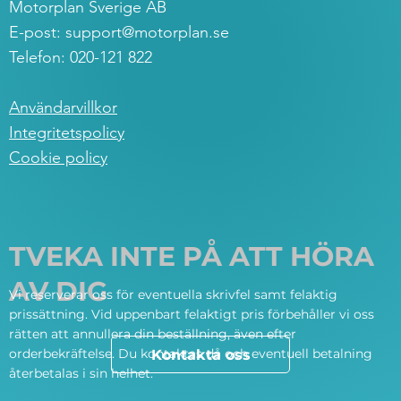
Motorplan Sverige AB
E-post:
support@motorplan.se
Telefon: 020-121 822
Användarvillkor
Integritetspolicy
Cookie policy
TVEKA INTE PÅ ATT HÖRA
AV DIG
Vi reserverar oss för eventuella skrivfel samt felaktig
prissättning. Vid uppenbart felaktigt pris förbehåller vi oss
rätten att annullera din beställning, även efter
orderbekräftelse. Du kontaktas då och eventuell betalning
Kontakta oss
återbetalas i sin helhet.