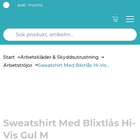
exkl. moms
-
Start
Arbetskläder & Skyddsutrustning
Arbetströjor
Sweatshirt Med Blixtlås Hi-Vis...
Artikelnummer: 229506
Sweatshirt Med Blixtlås Hi-
Vis Gul M