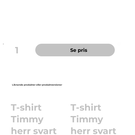
Skyddsklass varsel: 3
Godkänd enligt: EN ISO 20471 Klass 3, max 25 tvättar
Oeko-Tex Standard 100: 11-69219 Shirley.
www.oeko-
tex.com
1
Se pris
Liknande produkter eller produktversioner
T-shirt
T-shirt
Timmy
Timmy
herr svart
herr svart