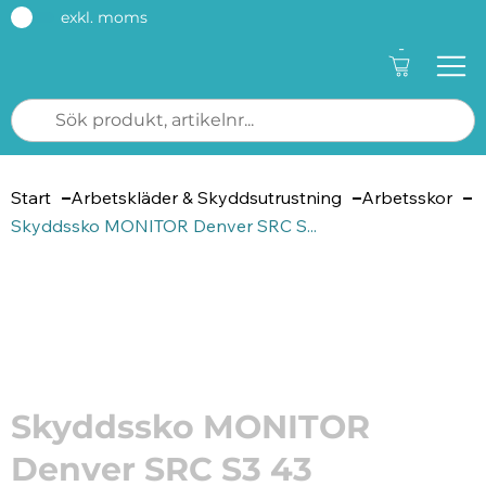
exkl. moms
-
Start
Arbetskläder & Skyddsutrustning
Arbetsskor
Skyddssko MONITOR Denver SRC S...
Artikelnummer: 206094
Skyddssko MONITOR
Denver SRC S3 43