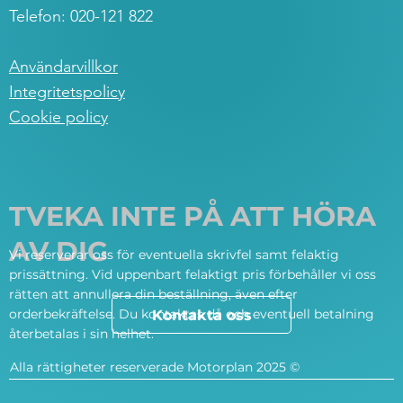
Telefon: 020-121 822
Användarvillkor
Integritetspolicy
Cookie policy
TVEKA INTE PÅ ATT HÖRA
AV DIG
Vi reserverar oss för eventuella skrivfel samt felaktig
prissättning. Vid uppenbart felaktigt pris förbehåller vi oss
rätten att annullera din beställning, även efter
orderbekräftelse. Du kontaktas då och eventuell betalning
Kontakta oss
återbetalas i sin helhet.
Alla rättigheter reserverade Motorplan 2025 ©