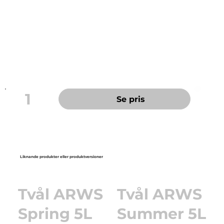
fräsch och behaglig doft. För vanlig och daglig
handtvätt. Lämplig för kontor och toaletter.
Volym: 1,4 liter
Bag-in-box
Svanen: Licensnummer 50900050
1
Se pris
Liknande produkter eller produktversioner
Tvål ARWS
Tvål ARWS
Spring 5L
Summer 5L