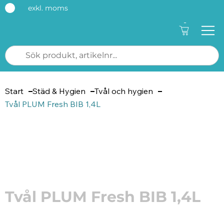
exkl. moms
-
Start
Städ & Hygien
Tvål och hygien
Tvål PLUM Fresh BIB 1,4L
Artikelnummer: 184899
Tvål PLUM Fresh BIB 1,4L
Mild och hudvänlig pärlemorsfärgad handtvål. Har en