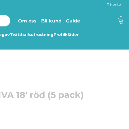
Konto
-
Om oss
Bli kund
Guide
lage
Tvätthallsutrustning
Profilkläder
VA 18' röd (5 pack)
ll maskiner max 350 rpm.
.