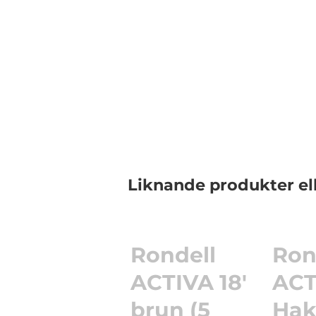
Liknande produkter el
Rondell
Ron
ACTIVA 18'
ACT
brun (5
Hak