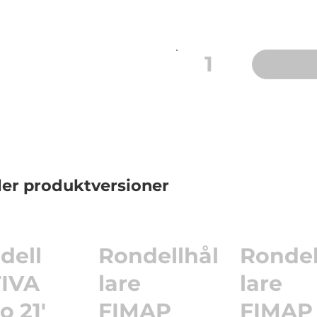
Storlek: 18"
1
ler produktversioner
dell
Rondellhål
Rondel
IVA
lare
lare
o 21'
FIMAP
FIMAP