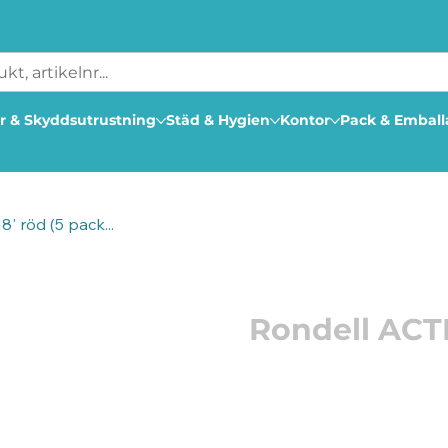
r & Skyddsutrustning
Städ & Hygien
Kontor
Pack & Embal
' röd (5 pack...
Artikelnummer: 206366
Rondell ACTI
För daglig rengöring. Ti
Innehåller 10% slipmedel
Färg: Röd