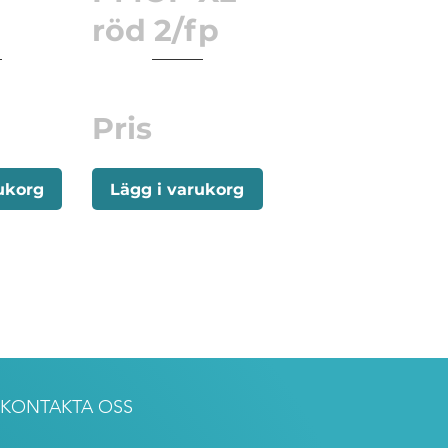
röd 2/fp
Pris
ukorg
Lägg i varukorg
KONTAKTA OSS