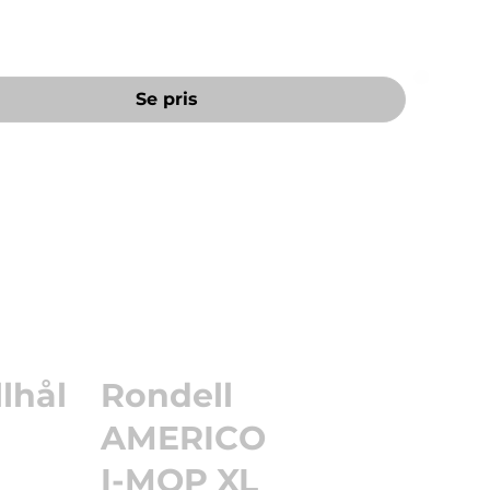
Se pris
lhål
Rondell
AMERICO
I-MOP XL