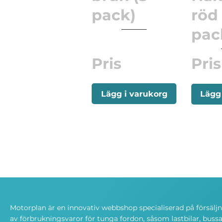
pack)
röd 
pac
Pris
Pris
Lägg i varukorg
Lägg
Motorplan är en innovativ webbshop specialiserad på försälj
av förbrukningsvaror för tunga fordon, såsom lastbilar, bussa