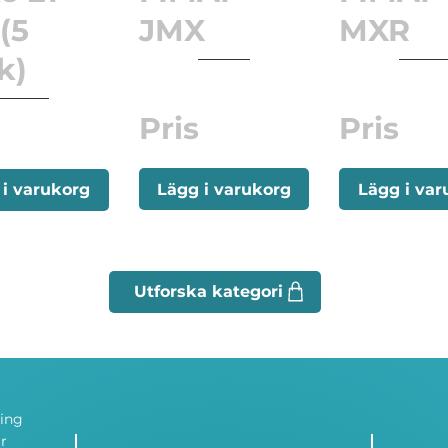
(5
JMX
MXR
k)
Pris
Pris
Lägg i varukorg
Lägg i var
 i varukorg
ning
r