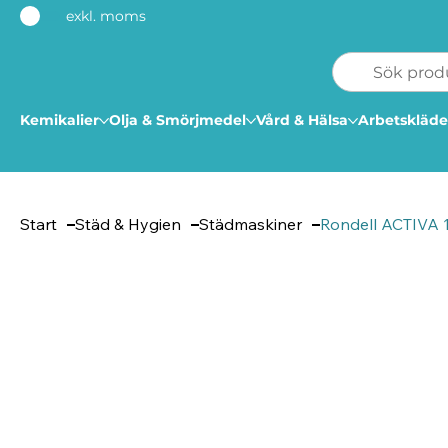
exkl. moms
Kemikalier
Olja & Smörjmedel
Vård & Hälsa
Arbetskläde
Start
Städ & Hygien
Städmaskiner
Rondell ACTIVA 18