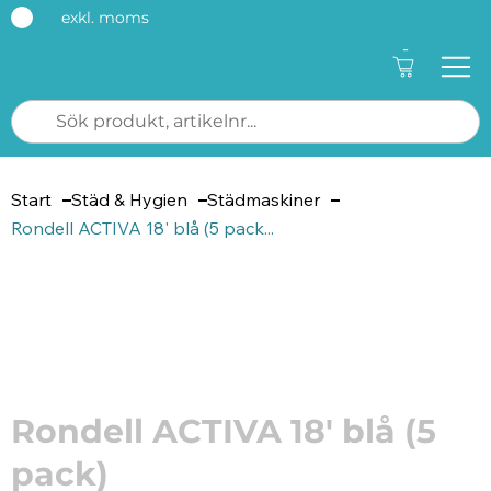
exkl. moms
-
Start
Städ & Hygien
Städmaskiner
Rondell ACTIVA 18' blå (5 pack...
Artikelnummer: 206367
Rondell ACTIVA 18' blå (5
pack)