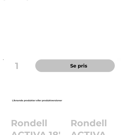
För daglig grovrengöring. Till maskiner med max 350
rpm.
Innehåller 15% slipmedel.
Färg: Blå
Storlek: 18"
1
Se pris
Liknande produkter eller produktversioner
Rondell
Rondell
ACTIVA 18'
ACTIVA