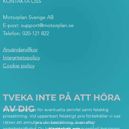
KONTAKTA OSS
Motorplan Sverige AB
E-post:
support@motorplan.se
Telefon: 020-121 822
Användarvillkor
Integritetspolicy
Cookie policy
TVEKA INTE PÅ ATT HÖRA
AV DIG
Vi reserverar oss för eventuella skrivfel samt felaktig
prissättning. Vid uppenbart felaktigt pris förbehåller vi oss
rätten att annullera din beställning, även efter
orderbekräftelse. Du kontaktas då och eventuell betalning