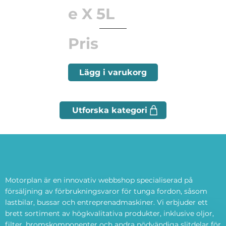
e X 5L
Pris
Lägg i varukorg
Motorplan är en innovativ webbshop specialiserad på
försäljning av förbrukningsvaror för tunga fordon, såsom
lastbilar, bussar och entreprenadmaskiner. Vi erbjuder ett
brett sortiment av högkvalitativa produkter, inklusive oljor,
filter, bromskomponenter och andra nödvändiga slitdelar för