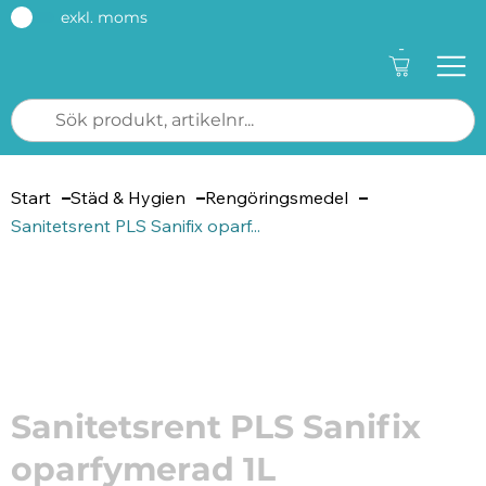
exkl. moms
-
Start
Städ & Hygien
Rengöringsmedel
Sanitetsrent PLS Sanifix oparf...
Artikelnummer: 262972
Sanitetsrent PLS Sanifix
oparfymerad 1L