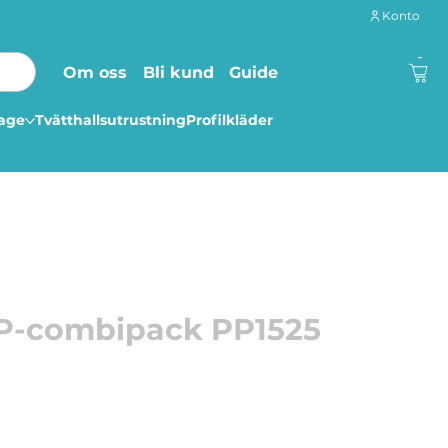
Konto
-
Om oss
Bli kund
Guide
lage
Tvätthallsutrustning
Profilkläder
P-combipack PP1525
bestående av både lås och band i en och samma
00 lås i boxen. Bandet dras rätt ur kartongen.