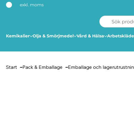
exkl. moms
Kemikalier
Olja & Smörjmedel
Vård & Hälsa
Arbetskläde
Start
Pack & Emballage
Emballage och lagerutrustni