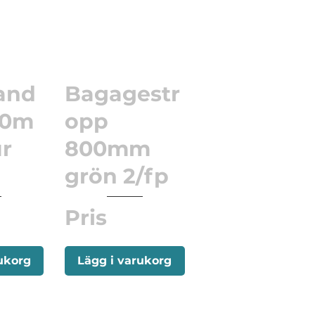
and
Bagagestr
00m
opp
r
800mm
grön 2/fp
Pris
ukorg
Lägg i varukorg