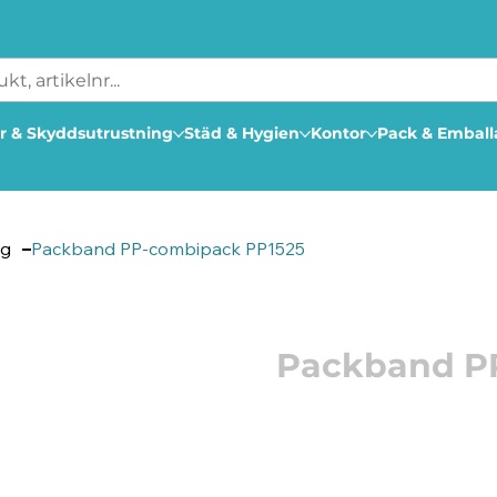
r & Skyddsutrustning
Städ & Hygien
Kontor
Pack & Embal
ng
Packband PP-combipack PP1525
Artikelnummer: 234947
Packband P
Detta är en kombibox 
förpackning.
PP-combi levereras med 4