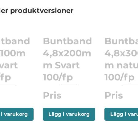
ler produktversioner
tband
Buntband
Buntb
x100m
4,8x200m
4,8x3
vart
m Svart
m natu
/fp
100/fp
100/fp
Pris
Pris
 i varukorg
Lägg i varukorg
Lägg i var