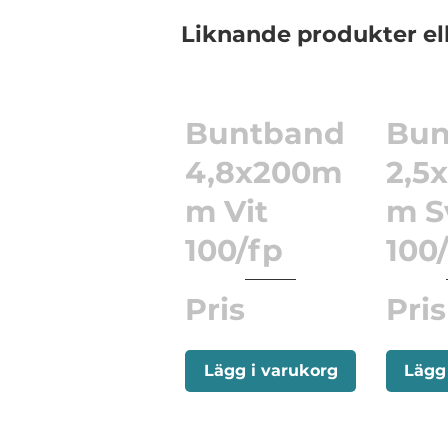
Liknande produkter el
Buntband
Bun
4,8x200m
2,5
m Vit
m S
100/fp
100
Pris
Pris
Lägg i varukorg
Lägg