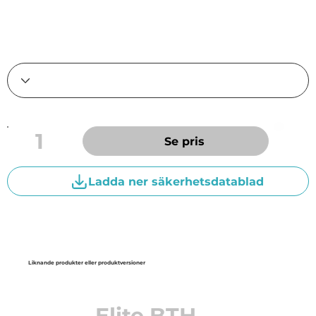
lantbrukstraktorer, speciellt de med steglösa
transmissioner.
1
Se pris
Ladda ner säkerhetsdatablad
Liknande produkter eller produktversioner
Elite BTH