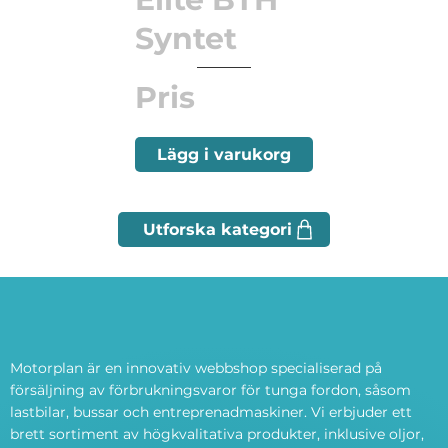
Syntet
Pris
Lägg i varukorg
Motorplan är en innovativ webbshop specialiserad på
försäljning av förbrukningsvaror för tunga fordon, såsom
lastbilar, bussar och entreprenadmaskiner. Vi erbjuder ett
brett sortiment av högkvalitativa produkter, inklusive oljor,