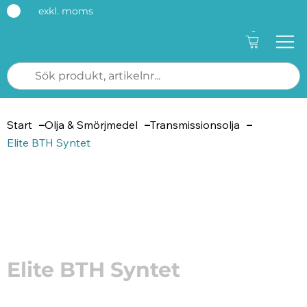
exkl. moms
-
Start
Olja & Smörjmedel
Transmissionsolja
Elite BTH Syntet
Artikelnummer: 8549
Elite BTH Syntet
Elite BTH Syntet är en transmissionsolja för