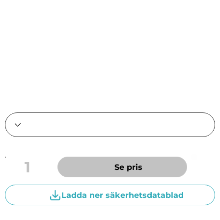
mobila och stationära kompressorer med krav
på stabil smörjning och god
oxidationsbeständighet. Syntetisk Long-life
kompressorolja för mobila och stationära
skruvkompressorer, kolv eller
lamellkompressorer. Även lämplig för syntetisk
kuggväxel- hydraul och vakuumpumpolja.
1
Se pris
Ladda ner säkerhetsdatablad