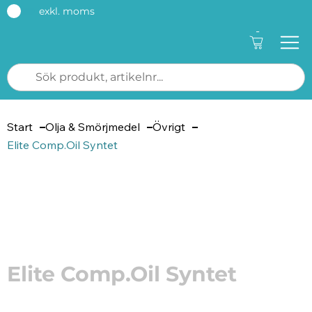
exkl. moms
-
Start
Olja & Smörjmedel
Övrigt
Elite Comp.Oil Syntet
Artikelnummer: 8548
Elite Comp.Oil Syntet
Elite Comp.Oil Syntet är en kompressorolja för