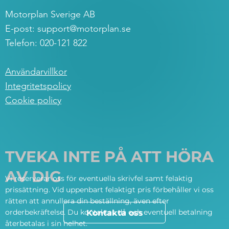
Motorplan Sverige AB
E-post:
support@motorplan.se
Telefon: 020-121 822
Användarvillkor
Integritetspolicy
Cookie policy
TVEKA INTE PÅ ATT HÖRA
AV DIG
Vi reserverar oss för eventuella skrivfel samt felaktig
prissättning. Vid uppenbart felaktigt pris förbehåller vi oss
rätten att annullera din beställning, även efter
orderbekräftelse. Du kontaktas då och eventuell betalning
Kontakta oss
återbetalas i sin helhet.