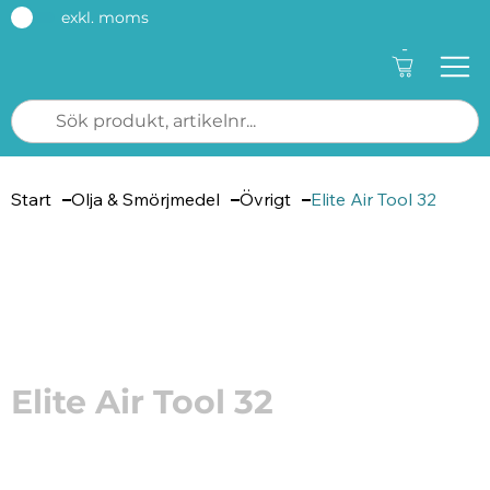
exkl. moms
-
Start
Olja & Smörjmedel
Övrigt
Elite Air Tool 32
Artikelnummer: 8545
Elite Air Tool 32
Elite Air Tool 32 är en luftverktygsolja för