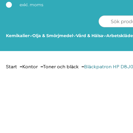
exkl. moms
Kemikalier
Olja & Smörjmedel
Vård & Hälsa
Arbetskläde
Start
Kontor
Toner och bläck
Bläckpatron HP D8J0