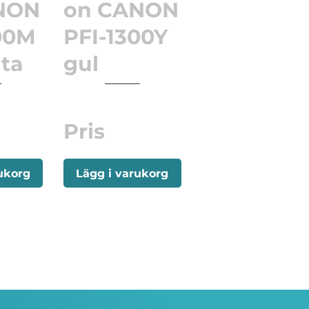
NON
on CANON
00M
PFI-1300Y
ta
gul
Pris
ukorg
Lägg i varukorg