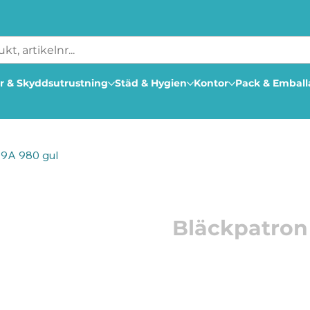
r & Skyddsutrustning
Städ & Hygien
Kontor
Pack & Embal
9A 980 gul
Artikelnummer: 127447
Bläckpatron
Med bläckpatroner desig
professionell kvalitet t
Passar till: HP Officejet