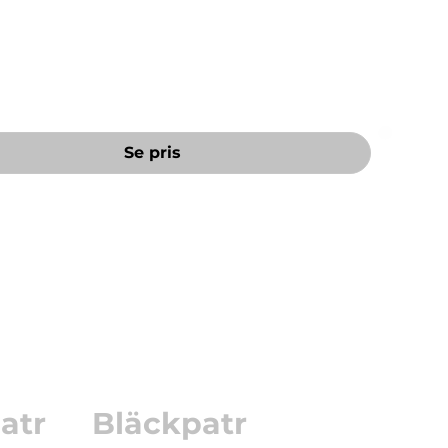
85dn, HP Officejet Enterprise Color MFP M585f, HP
 X555dn/xh. Räcker till c:a 6 600 sidor vid 5%
Se pris
atr
Bläckpatr