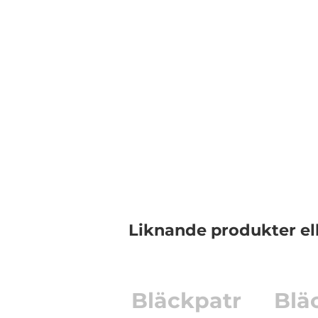
Liknande produkter el
Bläckpatr
Blä