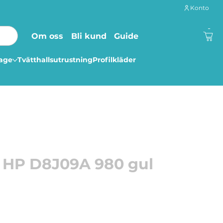
Konto
-
Om oss
Bli kund
Guide
lage
Tvätthallsutrustning
Profilkläder
 HP D8J09A 980 gul
nade för HP-skrivare får du hållbara färger av
ill en lägre kostnad per sida.
 Enterprise Color MFP Flow M585z, HP Officejet