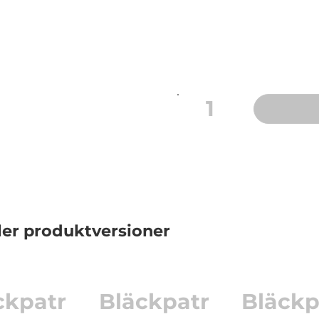
Enterprise Color MFP M5
Officejet Enterprise Color
täckning.
1
ler produktversioner
ckpatr
Bläckpatr
Bläckp