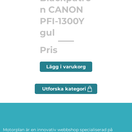
n CANON
PFI-1300Y
gul
Pris
Lägg i varukorg
Motorplan är en innovativ webbshop specialiserad på