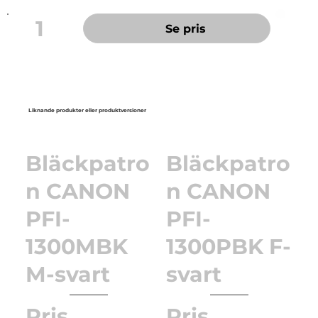
1
Se pris
Liknande produkter eller produktversioner
Bläckpatro
Bläckpatro
n CANON
n CANON
PFI-
PFI-
1300MBK
1300PBK F-
M-svart
svart
Pris
Pris