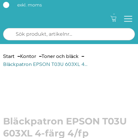
exkl. moms
-
Start
Kontor
Toner och bläck
Bläckpatron EPSON T03U 603XL 4...
Artikelnummer: 205857
Bläckpatron EPSON T03U
603XL 4-färg 4/fp