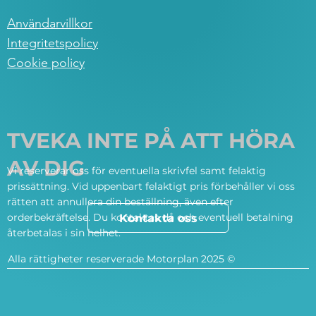
Användarvillkor
Integritetspolicy
Cookie policy
TVEKA INTE PÅ ATT HÖRA
AV DIG
Vi reserverar oss för eventuella skrivfel samt felaktig
prissättning. Vid uppenbart felaktigt pris förbehåller vi oss
rätten att annullera din beställning, även efter
orderbekräftelse. Du kontaktas då och eventuell betalning
Kontakta oss
återbetalas i sin helhet.
Alla rättigheter reserverade Motorplan 2025 ©