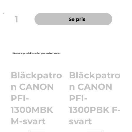
1
Se pris
Liknande produkter eller produktversioner
Bläckpatro
Bläckpatro
n CANON
n CANON
PFI-
PFI-
1300MBK
1300PBK F-
M-svart
svart