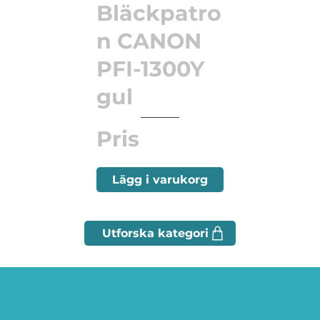
Bläckpatro
n CANON
PFI-1300Y
gul
Pris
Lägg i varukorg