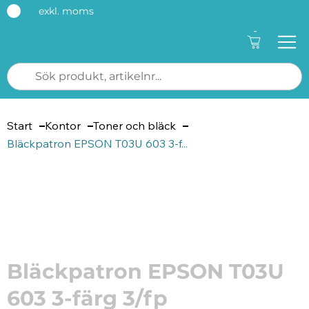
exkl. moms
-
Start
Kontor
Toner och bläck
Bläckpatron EPSON T03U 603 3-f...
Artikelnummer: 205862
Bläckpatron EPSON T03U
603 3-färg 3/fp