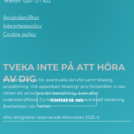
Telefon: 020-121 822
Användarvillkor
Integritetspolicy
Cookie policy
TVEKA INTE PÅ ATT HÖRA
AV DIG
Vi reserverar oss för eventuella skrivfel samt felaktig
prissättning. Vid uppenbart felaktigt pris förbehåller vi oss
rätten att annullera din beställning, även efter
orderbekräftelse. Du kontaktas då och eventuell betalning
Kontakta oss
återbetalas i sin helhet.
Alla rättigheter reserverade Motorplan 2025 ©