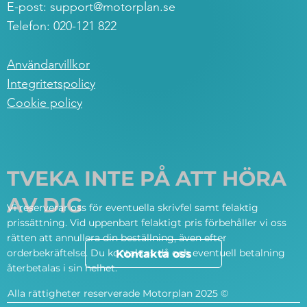
E-post:
support@motorplan.se
Telefon: 020-121 822
Användarvillkor
Integritetspolicy
Cookie policy
TVEKA INTE PÅ ATT HÖRA
AV DIG
Vi reserverar oss för eventuella skrivfel samt felaktig
prissättning. Vid uppenbart felaktigt pris förbehåller vi oss
rätten att annullera din beställning, även efter
orderbekräftelse. Du kontaktas då och eventuell betalning
Kontakta oss
återbetalas i sin helhet.
Alla rättigheter reserverade Motorplan 2025 ©