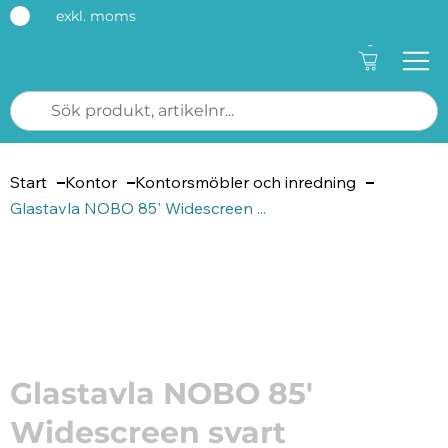
exkl. moms
-
Start
Kontor
Kontorsmöbler och inredning
Glastavla NOBO 85' Widescreen ...
Artikelnummer: 182396
Glastavla NOBO 85'
Widescreen svart