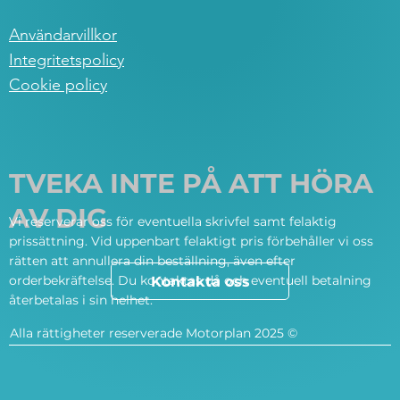
Användarvillkor
Integritetspolicy
Cookie policy
TVEKA INTE PÅ ATT HÖRA
AV DIG
Vi reserverar oss för eventuella skrivfel samt felaktig
prissättning. Vid uppenbart felaktigt pris förbehåller vi oss
rätten att annullera din beställning, även efter
orderbekräftelse. Du kontaktas då och eventuell betalning
Kontakta oss
återbetalas i sin helhet.
Alla rättigheter reserverade Motorplan 2025 ©