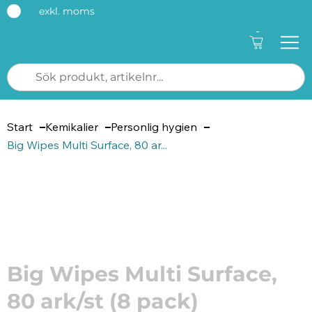
exkl. moms
-
Start
Kemikalier
Personlig hygien
Big Wipes Multi Surface, 80 ar...
Artikelnummer: 71408
Big Wipes Multi Surface,
80 ark/st (8 pack)