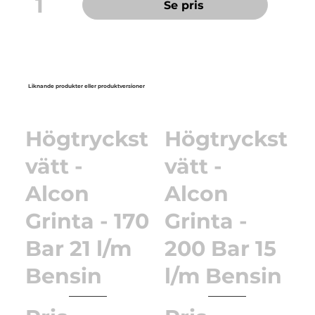
1
Se pris
Liknande produkter eller produktversioner
Högtryckst
Högtryckst
vätt -
vätt -
Alcon
Alcon
Grinta - 170
Grinta -
Bar 21 l/m
200 Bar 15
Bensin
l/m Bensin