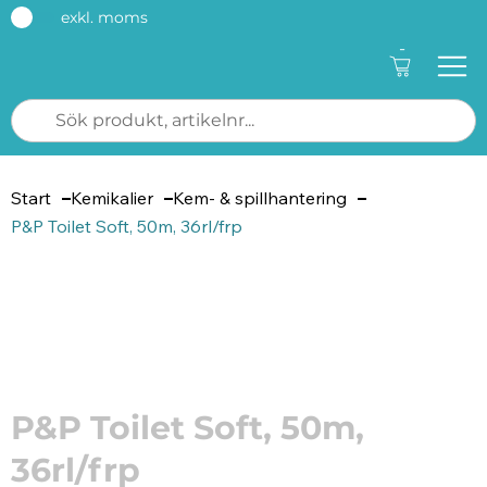
exkl. moms
-
Start
Kemikalier
Kem- & spillhantering
P&P Toilet Soft, 50m, 36rl/frp
Artikelnummer: 71626
P&P Toilet Soft, 50m,
36rl/frp