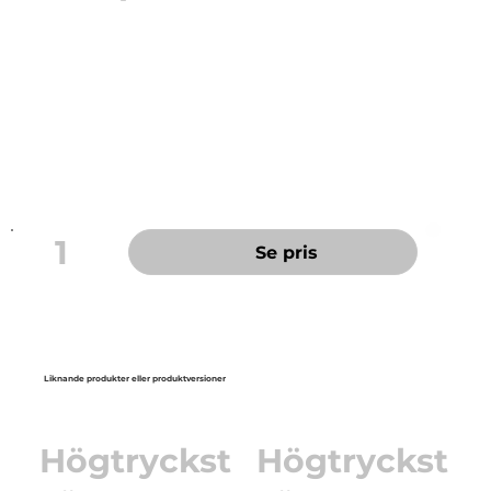
P&P Toilet Soft 50
2-lags, vit nyfiber. 160 g/rulle, 50 m. 10 cm bred.
36 rullar/frp.
Mjuk, vit och med stark kvalitet. Kompakt
förpackning.
1
Se pris
Liknande produkter eller produktversioner
Högtryckst
Högtryckst