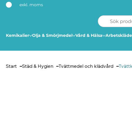
exkl. moms
Kemikalier
Olja & Smörjmedel
Vård & Hälsa
Arbetskläde
Start
Städ & Hygien
Tvättmedel och klädvård
Tvätt