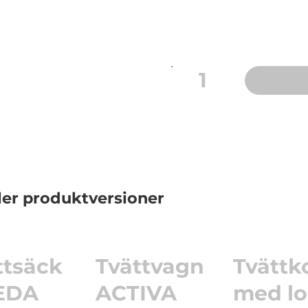
att bära, Stor kapacitet 
1
ler produktversioner
ttsäck
Tvättvagn
Tvättk
EDA
ACTIVA
med l