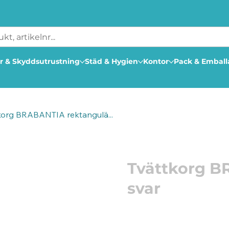
r & Skyddsutrustning
Städ & Hygien
Kontor
Pack & Embal
korg BRABANTIA rektangulä...
Artikelnummer: 212507
Tvättkorg B
svar
Sortera och organisera
Quick-drop öppning - ba