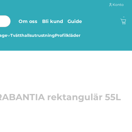
Konto
-
Om oss
Bli kund
Guide
lage
Tvätthallsutrustning
Profilkläder
RABANTIA rektangulär 55L
 enkelt och snyggt med denna tvättkorg!
ra fäll ner magnethandtagen. Stora handtag - enkla