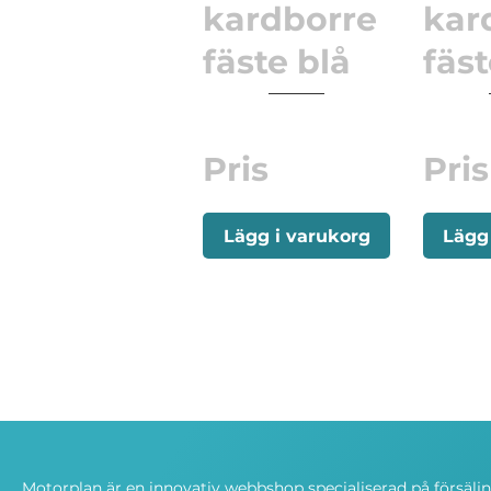
kardborre
kar
fäste blå
fäs
Pris
Pris
Lägg i varukorg
Lägg
Motorplan är en innovativ webbshop specialiserad på försälj