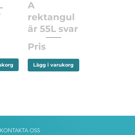
L
A
rektangul
är 55L svar
Pris
ukorg
Lägg i varukorg
KONTAKTA OSS