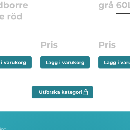
dborre
grå 60
te röd
Pris
Pris
 i varukorg
Lägg i varukorg
Lägg i var
ning