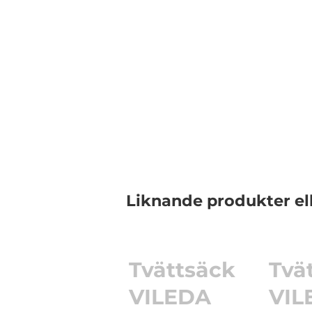
Liknande produkter el
Tvättsäck
Tvä
VILEDA
VIL