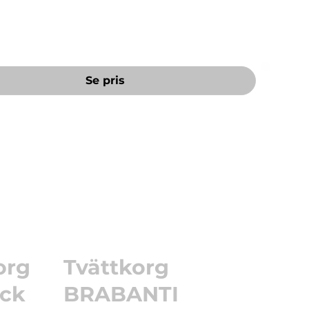
och stor öppning - lätt att ladda tvättmaskinen.
Se pris
org
Tvättkorg
ock
BRABANTI