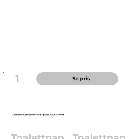
Antal lager: 2, vit
Advanced-kvalitet
System: Toalettpapper Mid-size Twin T6
Rullängd: 100m
Rullbredd: 9,9cm
Hylsa inre diamater: 3,5cm
Material: återvunna fibrer
FSC-märkt
EU Ecolabel: licensnummer SE/004/001
1
Se pris
Liknande produkter eller produktversioner
Toalettpap
Toalettpap