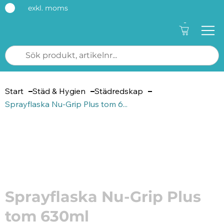
exkl. moms
-
Start
Städ & Hygien
Städredskap
Sprayflaska Nu-Grip Plus tom 6...
Artikelnummer: 212742
Sprayflaska Nu-Grip Plus
tom 630ml