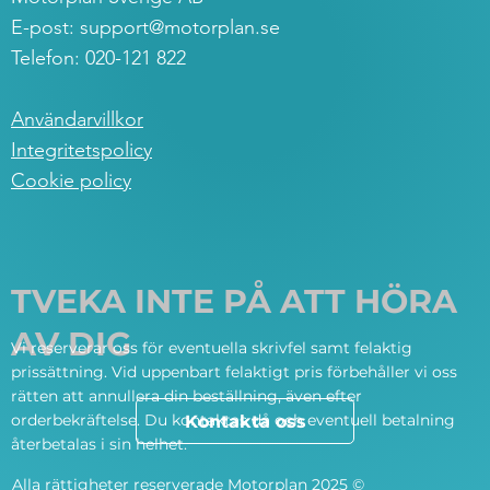
E-post:
support@motorplan.se
Telefon: 020-121 822
Användarvillkor
Integritetspolicy
Cookie policy
TVEKA INTE PÅ ATT HÖRA
AV DIG
Vi reserverar oss för eventuella skrivfel samt felaktig
prissättning. Vid uppenbart felaktigt pris förbehåller vi oss
rätten att annullera din beställning, även efter
orderbekräftelse. Du kontaktas då och eventuell betalning
Kontakta oss
återbetalas i sin helhet.
Alla rättigheter reserverade Motorplan 2025 ©