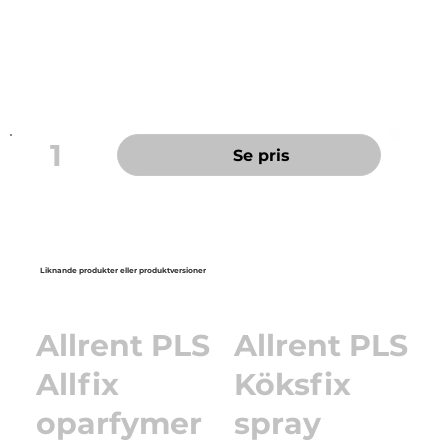
Ta städningen till en helt ny nivå!
Tom sprayflaska för Nu-Grip Plus.
1
Se pris
Liknande produkter eller produktversioner
Allrent PLS
Allrent PLS
Allfix
Köksfix
oparfymer
spray