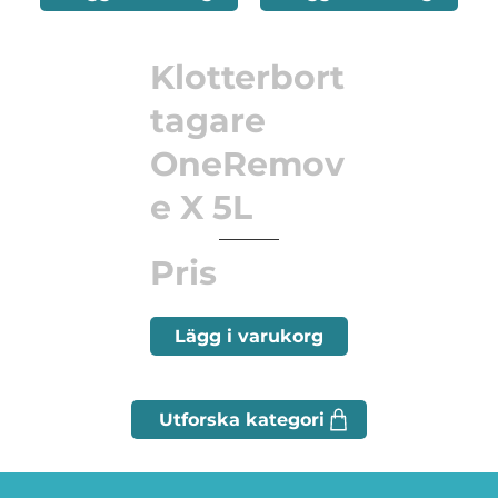
Klotterbort
tagare
OneRemov
e X 5L
Pris
Lägg i varukorg