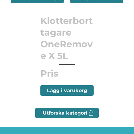
Klotterbort
tagare
OneRemov
e X 5L
Pris
Lägg i varukorg