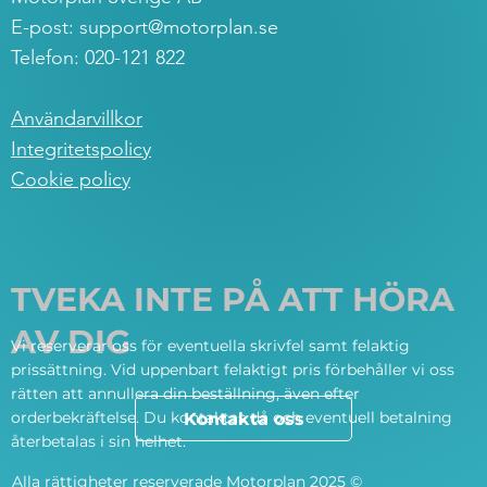
E-post:
support@motorplan.se
Telefon: 020-121 822
Användarvillkor
Integritetspolicy
Cookie policy
TVEKA INTE PÅ ATT HÖRA
AV DIG
Vi reserverar oss för eventuella skrivfel samt felaktig
prissättning. Vid uppenbart felaktigt pris förbehåller vi oss
rätten att annullera din beställning, även efter
orderbekräftelse. Du kontaktas då och eventuell betalning
Kontakta oss
återbetalas i sin helhet.
Alla rättigheter reserverade Motorplan 2025 ©