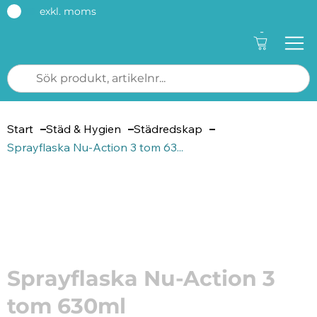
exkl. moms
-
Start
Städ & Hygien
Städredskap
Sprayflaska Nu-Action 3 tom 63...
Artikelnummer: 212740
Sprayflaska Nu-Action 3
tom 630ml