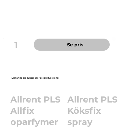
Bra för tuff smuts, bättre för miljön!
Tom sprayflaska för Nu-Action 3.
1
Se pris
Liknande produkter eller produktversioner
Allrent PLS
Allrent PLS
Allfix
Köksfix
oparfymer
spray