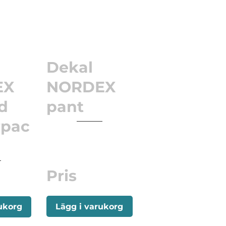
Dekal
EX
NORDEX
d
pant
rpac
Pris
Lägg i varukorg
ukorg