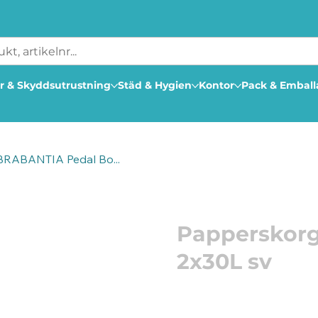
r & Skyddsutrustning
Städ & Hygien
Kontor
Pack & Embal
BRABANTIA Pedal Bo...
Artikelnummer: 212483
Papperskor
2x30L sv
Sortera och organisera
Möt Bo Pedal Bin - Braba