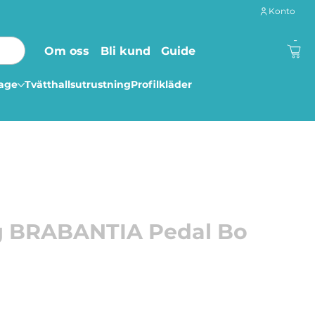
Konto
-
Om oss
Bli kund
Guide
lage
Tvätthallsutrustning
Profilkläder
g BRABANTIA Pedal Bo
 enkelt och snyggt med denna pedalhink!
ntias stora skönhet. Mjukstängande, superlätt att