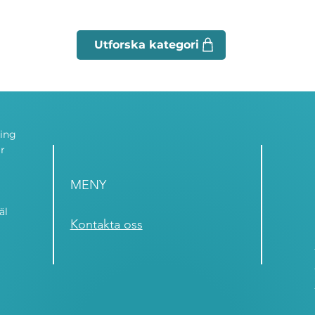
ning
r
MENY
äl
Kontakta oss