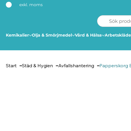
exkl. moms
Kemikalier
Olja & Smörjmedel
Vård & Hälsa
Arbetskläde
Start
Städ & Hygien
Avfallshantering
Papperskorg 