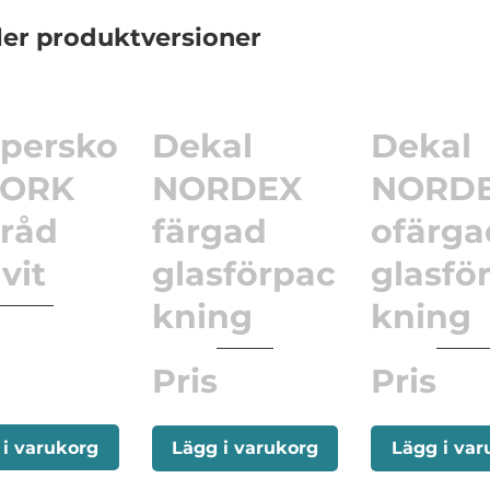
ler produktversioner
persko
Dekal
Dekal
TORK
NORDEX
NORD
tråd
färgad
ofärga
vit
glasförpac
glasfö
kning
kning
Pris
Pris
 i varukorg
Lägg i varukorg
Lägg i var