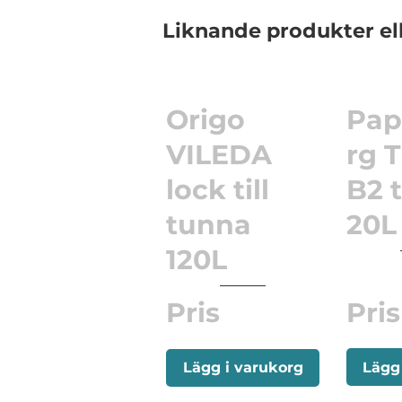
Liknande produkter el
Origo
Pap
VILEDA
rg 
lock till
B2 
tunna
20L 
120L
Pris
Pris
Lägg
Lägg i varukorg