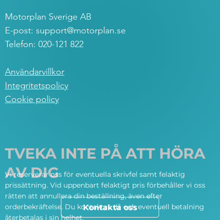
Motorplan Sverige AB
E-post:
support@motorplan.se
Telefon: 020-121 822
Användarvillkor
Integritetspolicy
Cookie policy
TVEKA INTE PÅ ATT HÖRA
AV DIG
Vi reserverar oss för eventuella skrivfel samt felaktig
prissättning. Vid uppenbart felaktigt pris förbehåller vi oss
rätten att annullera din beställning, även efter
orderbekräftelse. Du kontaktas då och eventuell betalning
Kontakta oss
återbetalas i sin helhet.