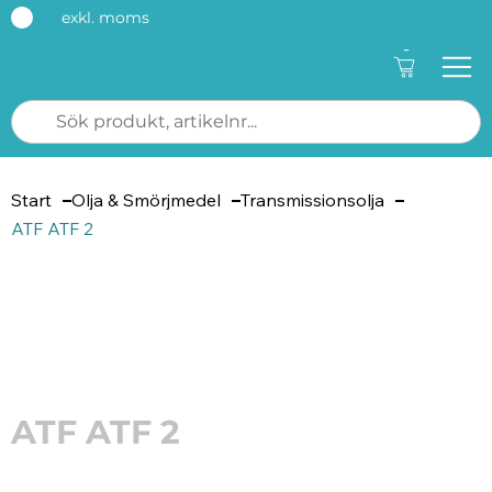
exkl. moms
-
Start
Olja & Smörjmedel
Transmissionsolja
ATF ATF 2
Artikelnummer: 8447
ATF ATF 2
ATF ATF 2 är en transmissionsolja för