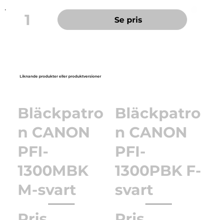
1
Se pris
Liknande produkter eller produktversioner
Bläckpatro
Bläckpatro
n CANON
n CANON
PFI-
PFI-
1300MBK
1300PBK F-
M-svart
svart
Pris
Pris