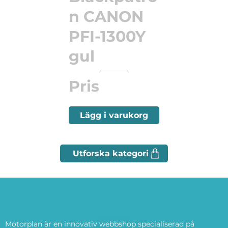
n CANON
PFI-1300Y
gul
Pris
Lägg i varukorg
Motorplan är en innovativ webbshop specialiserad på