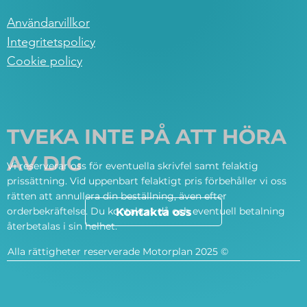
Användarvillkor
Integritetspolicy
Cookie policy
TVEKA INTE PÅ ATT HÖRA
AV DIG
Vi reserverar oss för eventuella skrivfel samt felaktig
prissättning. Vid uppenbart felaktigt pris förbehåller vi oss
rätten att annullera din beställning, även efter
orderbekräftelse. Du kontaktas då och eventuell betalning
Kontakta oss
återbetalas i sin helhet.
Alla rättigheter reserverade Motorplan 2025 ©