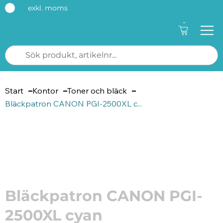
exkl. moms
-
Start
Kontor
Toner och bläck
Bläckpatron CANON PGI-2500XL c...
Artikelnummer: 126032
Bläckpatron CANON PGI-
2500XL cyan