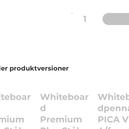
1
ler produktversioner
teboar
Whiteboar
White
d
dpenn
emium
Premium
PICA V