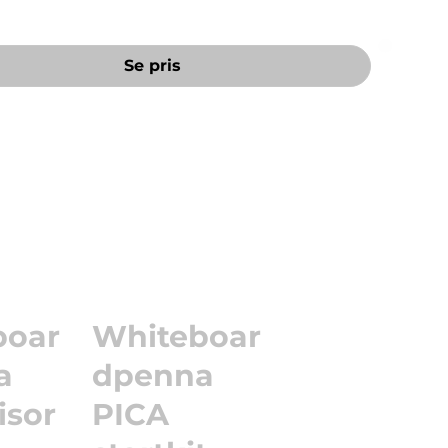
Se pris
boar
Whiteboar
a
dpenna
isor
PICA