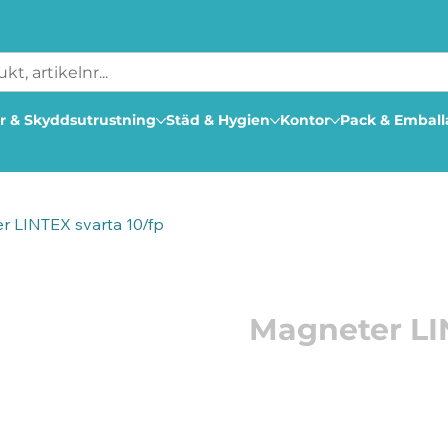
r & Skyddsutrustning
Städ & Hygien
Kontor
Pack & Embal
r LINTEX svarta 10/fp
Artikelnummer: 206077
Magneter LIN
Runda extra starka magne
Storlek: 32x9 mm
Färg: Svart