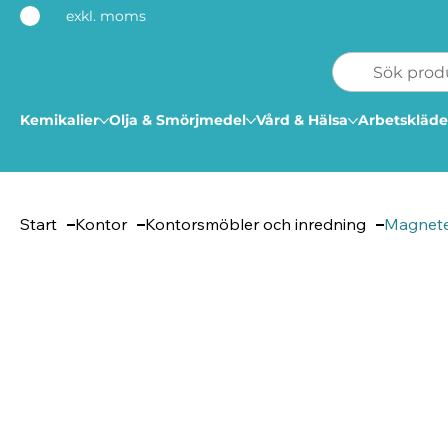
exkl. moms
Kemikalier
Olja & Smörjmedel
Vård & Hälsa
Arbetskläde
Start
Kontor
Kontorsmöbler och inredning
Magnete