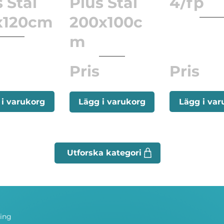
 Stål
Plus Stål
4/fp
x120cm
200x100c
m
Pris
Pris
 i varukorg
Lägg i var
Lägg i varukorg
ning