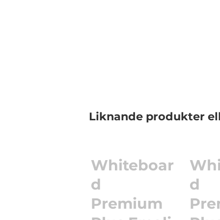
Liknande produkter el
Whiteboar
Whi
d
d
Premium
Pr