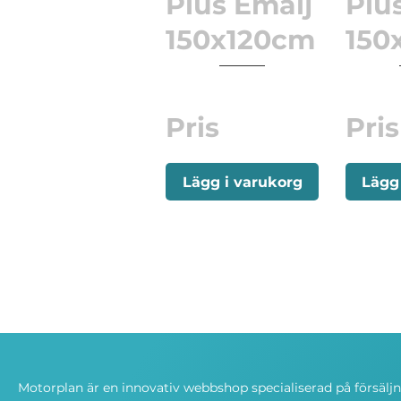
Plus Emalj
Plus
150x120cm
150
Pris
Pris
Lägg i varukorg
Lägg
Motorplan är en innovativ webbshop specialiserad på försälj