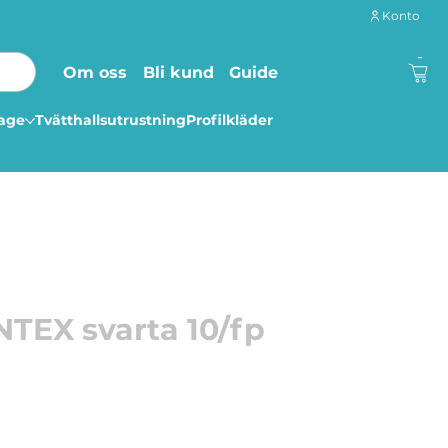
Konto
-
Om oss
Bli kund
Guide
lage
Tvätthallsutrustning
Profilkläder
TEX svarta 10/fp
ter. Fungerar även på glastavlor.