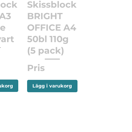
lock
Skissblock
 A3
BRIGHT
de
OFFICE A4
vart
50bl 110g
(5 pack)
Pris
ukorg
Lägg i varukorg