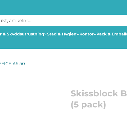
r & Skyddsutrustning
Städ & Hygien
Kontor
Pack & Embal
FICE A5 50...
Artikelnummer: 212447
Skissblock 
(5 pack)
Skissa, rita, måla eller 
Snyggt och stilrent skis