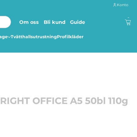
Konto
-
Om oss
Bli kund
Guide
lage
Tvätthallsutrustning
Profilkläder
BRIGHT OFFICE A5 50bl 110g
skriv i detta skissblock!
sblock. Hårt omslag som gör att du inte behöver oroa