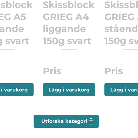
ssblock
Skissblock
Skissb
EG A5
GRIEG A4
GRIEG
gande
liggande
ståen
g svart
150g svart
150g s
Pris
Pris
 i varukorg
Lägg i varukorg
Lägg i var