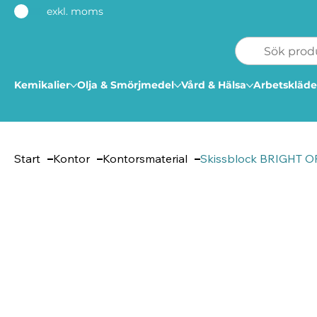
exkl. moms
Kemikalier
Olja & Smörjmedel
Vård & Hälsa
Arbetskläde
Start
Kontor
Kontorsmaterial
Skissblock BRIGHT OF